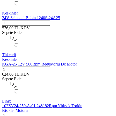
Keskinler
24V Selenoid Bobin 1240S-24A25
576,00
TL
KDV
Sepete Ekle
Tükendi
Keskinler
KGA-25 12V 560Rpm Redüktörlü Dc Motor
624,00
TL
KDV
Sepete Ekle
Linix
102ZY24-250-A-01 24V 82Rpm Yüksek Torklu
Bisiklet Motoru