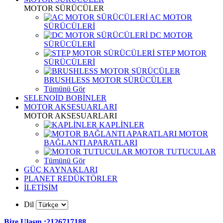
MOTOR SÜRÜCÜLER
AC MOTOR
SÜRÜCÜLERİ
DC MOTOR
SÜRÜCÜLERİ
STEP MOTOR
SÜRÜCÜLERİ
BRUSHLESS MOTOR SÜRÜCÜLER
Tümünü Gör
SELENOİD BOBİNLER
MOTOR AKSESUARLARI
MOTOR AKSESUARLARI
KAPLİNLER
MOTOR
BAĞLANTI APARATLARI
MOTOR TUTUCULAR
Tümünü Gör
GÜÇ KAYNAKLARI
PLANET REDÜKTÖRLER
İLETİŞİM
Dil
Bize Ulaşın :2126717188