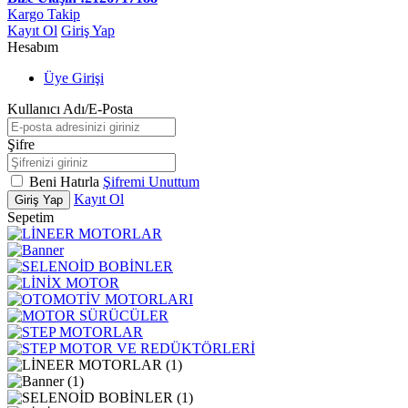
Kargo Takip
Kayıt Ol
Giriş Yap
Hesabım
Üye Girişi
Kullanıcı Adı/E-Posta
Şifre
Beni Hatırla
Şifremi Unuttum
Kayıt Ol
Giriş Yap
Sepetim