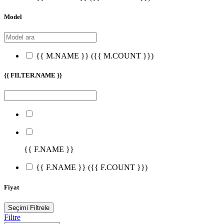
Model
{{ M.NAME }}
({{ M.COUNT }})
{{ FILTER.NAME }}
{{ F.NAME }}
{{ F.NAME }}
({{ F.COUNT }})
Fiyat
Seçimi Filtrele
Filtre