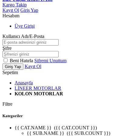
Kargo Takip
Kayıt Ol
Giriş Yap
Hesabım
Üye Girişi
Kullanıcı Adı/E-Posta
Şifre
Beni Hatırla
Şifremi Unuttum
Kayıt Ol
Giriş Yap
Sepetim
Anasayfa
LİNEER MOTORLAR
KOLON MOTORLAR
Filtre
Kategoriler
{{ CAT.NAME }}
({{ CAT.COUNT }})
{{ SUB.NAME }}
({{ SUB.COUNT }})