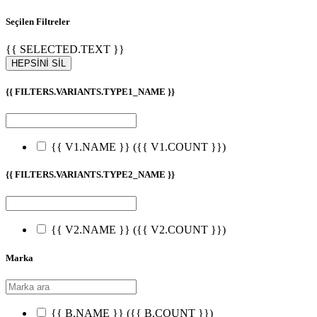
Seçilen Filtreler
{{ SELECTED.TEXT }}
HEPSİNİ SİL
{{ FILTERS.VARIANTS.TYPE1_NAME }}
{{ V1.NAME }}
({{ V1.COUNT }})
{{ FILTERS.VARIANTS.TYPE2_NAME }}
{{ V2.NAME }}
({{ V2.COUNT }})
Marka
{{ B.NAME }}
({{ B.COUNT }})