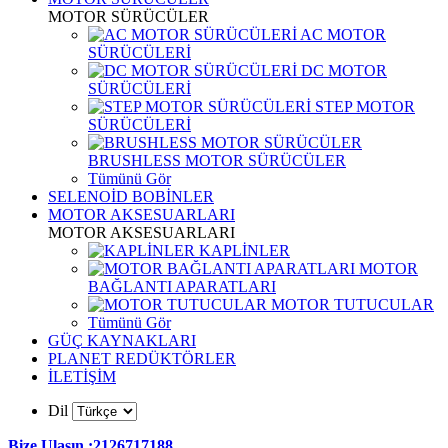
MOTOR SÜRÜCÜLER
AC MOTOR
SÜRÜCÜLERİ
DC MOTOR
SÜRÜCÜLERİ
STEP MOTOR
SÜRÜCÜLERİ
BRUSHLESS MOTOR SÜRÜCÜLER
Tümünü Gör
SELENOİD BOBİNLER
MOTOR AKSESUARLARI
MOTOR AKSESUARLARI
KAPLİNLER
MOTOR
BAĞLANTI APARATLARI
MOTOR TUTUCULAR
Tümünü Gör
GÜÇ KAYNAKLARI
PLANET REDÜKTÖRLER
İLETİŞİM
Dil
Bize Ulaşın :2126717188