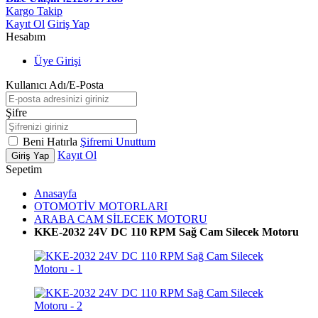
Kargo Takip
Kayıt Ol
Giriş Yap
Hesabım
Üye Girişi
Kullanıcı Adı/E-Posta
Şifre
Beni Hatırla
Şifremi Unuttum
Kayıt Ol
Giriş Yap
Sepetim
Anasayfa
OTOMOTİV MOTORLARI
ARABA CAM SİLECEK MOTORU
KKE-2032 24V DC 110 RPM Sağ Cam Silecek Motoru