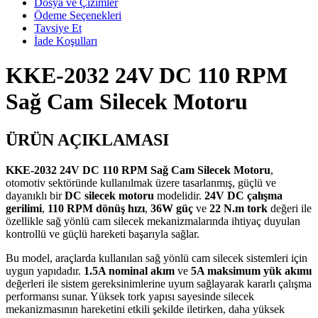
Dosya ve Çizimler
Ödeme Seçenekleri
Tavsiye Et
İade Koşulları
KKE-2032 24V DC 110 RPM
Sağ Cam Silecek Motoru
ÜRÜN AÇIKLAMASI
KKE-2032 24V DC 110 RPM Sağ Cam Silecek Motoru
,
otomotiv sektöründe kullanılmak üzere tasarlanmış, güçlü ve
dayanıklı bir
DC silecek motoru
modelidir.
24V DC çalışma
gerilimi
,
110 RPM dönüş hızı
,
36W güç
ve
22 N.m tork
değeri ile
özellikle sağ yönlü cam silecek mekanizmalarında ihtiyaç duyulan
kontrollü ve güçlü hareketi başarıyla sağlar.
Bu model, araçlarda kullanılan sağ yönlü cam silecek sistemleri için
uygun yapıdadır.
1.5A nominal akım
ve
5A maksimum yük akımı
değerleri ile sistem gereksinimlerine uyum sağlayarak kararlı çalışma
performansı sunar. Yüksek tork yapısı sayesinde silecek
mekanizmasının hareketini etkili şekilde iletirken, daha yüksek