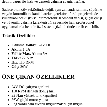
devirli yapısı ile hızlı ve dengeli çalışma avantajı sağlar.
Sadece otomotiv sektöründe değil, aynı zamanda salınım, süpürme
ve yön kontrollü mekanik hareket gerektiren farklı projelerde de
kullanılabilecek işlevsel bir motordur. Kompakt yapısı, güçlü çıkışı
ve güvenilir çalışma karakteristiği sayesinde hem profesyonel
uygulamalarda hem de özel sistem çözümlerinde tercih edilebilir.
Teknik Özellikler
Çalışma Voltajı:
24V DC
Akım:
1.5A
Yükte Max. Akım:
5A
Tork:
22 N.m
Hız:
110 RPM
Güç:
36W
ÖNE ÇIKAN ÖZELLİKLER
24V DC çalışma gerilimi
110 RPM dengeli dönüş hızı
22 N.m yüksek tork kapasitesi
36W güçlü motor yapısı
Sağ yönlü cam silecek uygulamaları için uygun