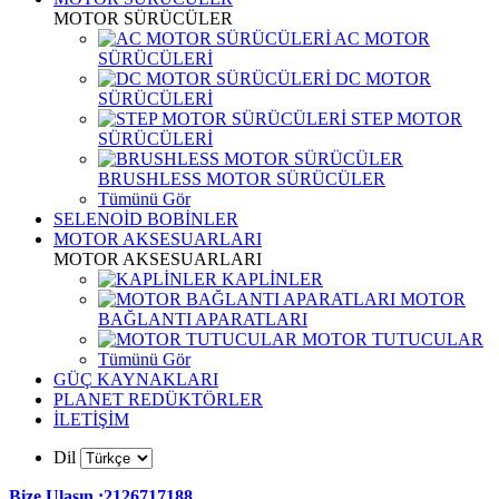
MOTOR SÜRÜCÜLER
AC MOTOR
SÜRÜCÜLERİ
DC MOTOR
SÜRÜCÜLERİ
STEP MOTOR
SÜRÜCÜLERİ
BRUSHLESS MOTOR SÜRÜCÜLER
Tümünü Gör
SELENOİD BOBİNLER
MOTOR AKSESUARLARI
MOTOR AKSESUARLARI
KAPLİNLER
MOTOR
BAĞLANTI APARATLARI
MOTOR TUTUCULAR
Tümünü Gör
GÜÇ KAYNAKLARI
PLANET REDÜKTÖRLER
İLETİŞİM
Dil
Bize Ulaşın :2126717188