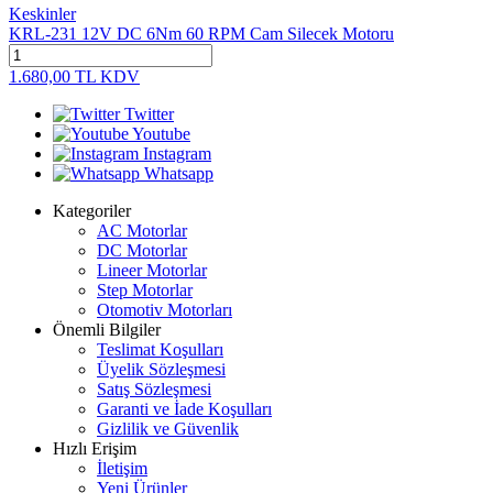
Keskinler
KRL-231 12V DC 6Nm 60 RPM Cam Silecek Motoru
1.680,00
TL
KDV
Twitter
Youtube
Instagram
Whatsapp
Kategoriler
AC Motorlar
DC Motorlar
Lineer Motorlar
Step Motorlar
Otomotiv Motorları
Önemli Bilgiler
Teslimat Koşulları
Üyelik Sözleşmesi
Satış Sözleşmesi
Garanti ve İade Koşulları
Gizlilik ve Güvenlik
Hızlı Erişim
İletişim
Yeni Ürünler