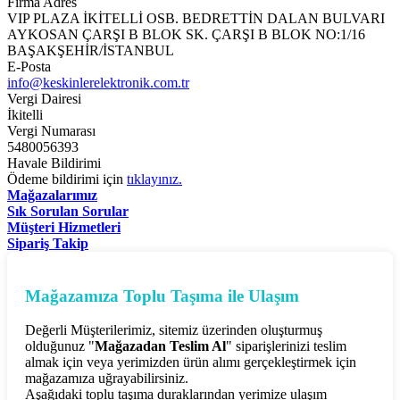
Firma Adres
VIP PLAZA İKİTELLİ OSB. BEDRETTİN DALAN BULVARI
AYKOSAN ÇARŞI B BLOK SK. ÇARŞI B BLOK NO:1/16
BAŞAKŞEHİR/İSTANBUL
E-Posta
info@keskinlerelektronik.com.tr
Vergi Dairesi
İkitelli
Vergi Numarası
5480056393
Havale Bildirimi
Ödeme bildirimi için
tıklayınız.
Mağazalarımız
Sık Sorulan Sorular
Müşteri Hizmetleri
Sipariş Takip
Mağazamıza Toplu Taşıma ile Ulaşım
Değerli Müşterilerimiz, sitemiz üzerinden oluşturmuş
olduğunuz "
Mağazadan Teslim Al
" siparişlerinizi teslim
almak için veya yerimizden ürün alımı gerçekleştirmek için
mağazamıza uğrayabilirsiniz.
Aşağıdaki toplu taşıma duraklarından yerimize ulaşım