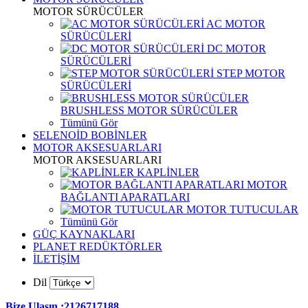
MOTOR SÜRÜCÜLER
AC MOTOR
SÜRÜCÜLERİ
DC MOTOR
SÜRÜCÜLERİ
STEP MOTOR
SÜRÜCÜLERİ
BRUSHLESS MOTOR SÜRÜCÜLER
Tümünü Gör
SELENOİD BOBİNLER
MOTOR AKSESUARLARI
MOTOR AKSESUARLARI
KAPLİNLER
MOTOR
BAĞLANTI APARATLARI
MOTOR TUTUCULAR
Tümünü Gör
GÜÇ KAYNAKLARI
PLANET REDÜKTÖRLER
İLETİŞİM
Dil
Bize Ulaşın :2126717188