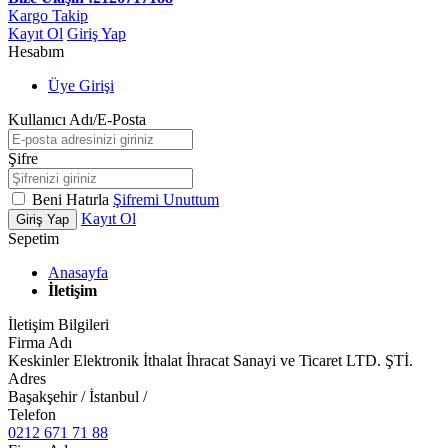
Kargo Takip
Kayıt Ol
Giriş Yap
Hesabım
Üye Girişi
Kullanıcı Adı/E-Posta
Şifre
Beni Hatırla
Şifremi Unuttum
Kayıt Ol
Giriş Yap
Sepetim
Anasayfa
İletişim
İletişim Bilgileri
Firma Adı
Keskinler Elektronik İthalat İhracat Sanayi ve Ticaret LTD. ŞTİ.
Adres
Başakşehir / İstanbul /
Telefon
0212 671 71 88