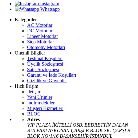
Instagram
Whatsapp
Kategoriler
AC Motorlar
DC Motorlar
Lineer Motorlar
Step Motorlar
Otomotiv Motorları
Önemli Bilgiler
Teslimat Koşulları
Üyelik Sözleşmesi
Satış Sözleşmesi
Garanti ve İade Koşulları
Gizlilik ve Güvenlik
Hızlı Erişim
İletişim
Yeni Ürünler
İndirimdekiler
Müşteri Hizmetleri
BLOG
Adres
VIP PLAZA İKİTELLİ OSB. BEDRETTİN DALAN
BULVARI AYKOSAN ÇARŞI B BLOK SK. ÇARŞI B
BLOK NO:1/16 BAŞAKŞEHİR/İSTANBUL