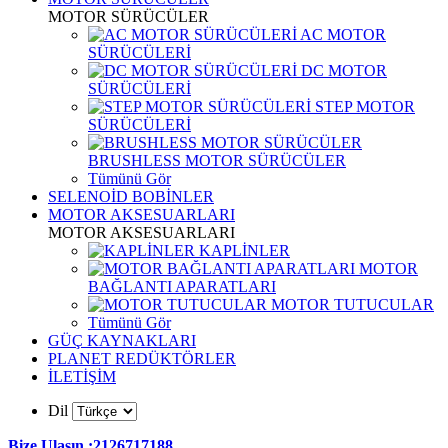
MOTOR SÜRÜCÜLER
AC MOTOR
SÜRÜCÜLERİ
DC MOTOR
SÜRÜCÜLERİ
STEP MOTOR
SÜRÜCÜLERİ
BRUSHLESS MOTOR SÜRÜCÜLER
Tümünü Gör
SELENOİD BOBİNLER
MOTOR AKSESUARLARI
MOTOR AKSESUARLARI
KAPLİNLER
MOTOR
BAĞLANTI APARATLARI
MOTOR TUTUCULAR
Tümünü Gör
GÜÇ KAYNAKLARI
PLANET REDÜKTÖRLER
İLETİŞİM
Dil
Bize Ulaşın :2126717188