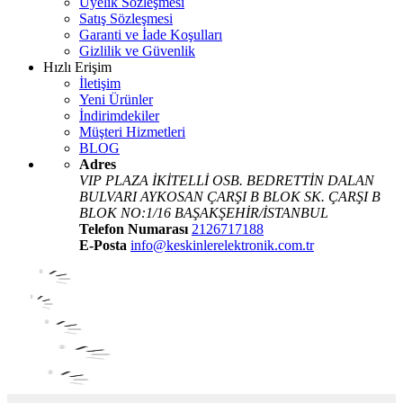
Üyelik Sözleşmesi
Satış Sözleşmesi
Garanti ve İade Koşulları
Gizlilik ve Güvenlik
Hızlı Erişim
İletişim
Yeni Ürünler
İndirimdekiler
Müşteri Hizmetleri
BLOG
Adres
VIP PLAZA İKİTELLİ OSB. BEDRETTİN DALAN
BULVARI AYKOSAN ÇARŞI B BLOK SK. ÇARŞI B
BLOK NO:1/16 BAŞAKŞEHİR/İSTANBUL
Telefon Numarası
2126717188
E-Posta
info@keskinlerelektronik.com.tr