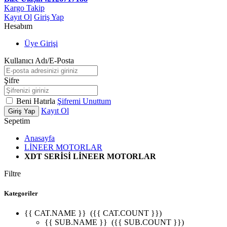
Kargo Takip
Kayıt Ol
Giriş Yap
Hesabım
Üye Girişi
Kullanıcı Adı/E-Posta
Şifre
Beni Hatırla
Şifremi Unuttum
Kayıt Ol
Giriş Yap
Sepetim
Anasayfa
LİNEER MOTORLAR
XDT SERİSİ LİNEER MOTORLAR
Filtre
Kategoriler
{{ CAT.NAME }}
({{ CAT.COUNT }})
{{ SUB.NAME }}
({{ SUB.COUNT }})