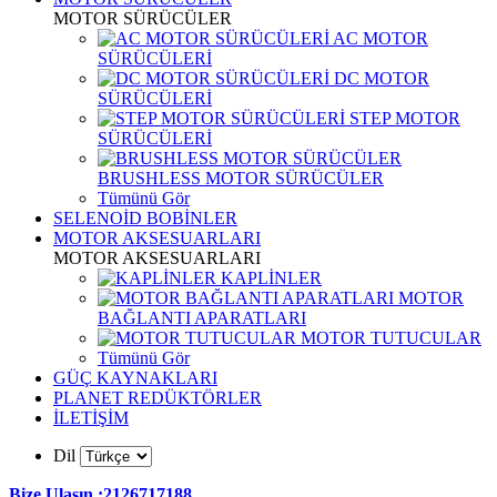
MOTOR SÜRÜCÜLER
AC MOTOR
SÜRÜCÜLERİ
DC MOTOR
SÜRÜCÜLERİ
STEP MOTOR
SÜRÜCÜLERİ
BRUSHLESS MOTOR SÜRÜCÜLER
Tümünü Gör
SELENOİD BOBİNLER
MOTOR AKSESUARLARI
MOTOR AKSESUARLARI
KAPLİNLER
MOTOR
BAĞLANTI APARATLARI
MOTOR TUTUCULAR
Tümünü Gör
GÜÇ KAYNAKLARI
PLANET REDÜKTÖRLER
İLETİŞİM
Dil
Bize Ulaşın :2126717188