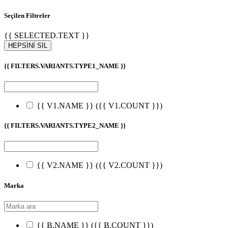
Seçilen Filtreler
{{ SELECTED.TEXT }}
HEPSİNİ SİL
{{ FILTERS.VARIANTS.TYPE1_NAME }}
{{ V1.NAME }}
({{ V1.COUNT }})
{{ FILTERS.VARIANTS.TYPE2_NAME }}
{{ V2.NAME }}
({{ V2.COUNT }})
Marka
{{ B.NAME }}
({{ B.COUNT }})