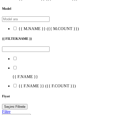
Model
{{ M.NAME }}
({{ M.COUNT }})
{{ FILTER.NAME }}
{{ F.NAME }}
{{ F.NAME }}
({{ F.COUNT }})
Fiyat
Seçimi Filtrele
Filtre