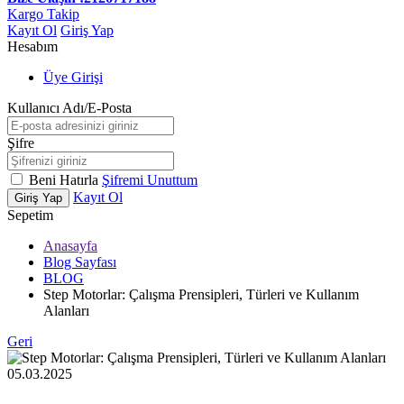
Kargo Takip
Kayıt Ol
Giriş Yap
Hesabım
Üye Girişi
Kullanıcı Adı/E-Posta
Şifre
Beni Hatırla
Şifremi Unuttum
Kayıt Ol
Giriş Yap
Sepetim
Anasayfa
Blog Sayfası
BLOG
Step Motorlar: Çalışma Prensipleri, Türleri ve Kullanım
Alanları
Geri
05.03.2025