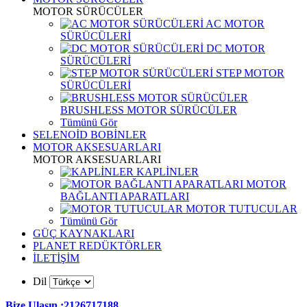
MOTOR SÜRÜCÜLER
AC MOTOR
SÜRÜCÜLERİ
DC MOTOR
SÜRÜCÜLERİ
STEP MOTOR
SÜRÜCÜLERİ
BRUSHLESS MOTOR SÜRÜCÜLER
Tümünü Gör
SELENOİD BOBİNLER
MOTOR AKSESUARLARI
MOTOR AKSESUARLARI
KAPLİNLER
MOTOR
BAĞLANTI APARATLARI
MOTOR TUTUCULAR
Tümünü Gör
GÜÇ KAYNAKLARI
PLANET REDÜKTÖRLER
İLETİŞİM
Dil
Bize Ulaşın :2126717188