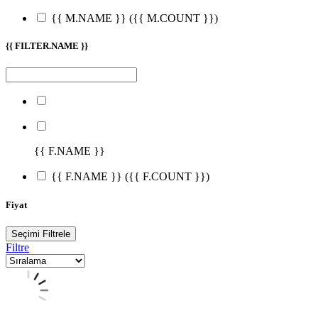
{{ M.NAME }}
({{ M.COUNT }})
{{ FILTER.NAME }}
{{ F.NAME }}
{{ F.NAME }}
({{ F.COUNT }})
Fiyat
Seçimi Filtrele
Filtre