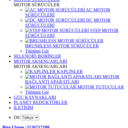
MOTOR SÜRÜCÜLER
AC MOTOR
SÜRÜCÜLERİ
DC MOTOR
SÜRÜCÜLERİ
STEP MOTOR
SÜRÜCÜLERİ
BRUSHLESS MOTOR SÜRÜCÜLER
Tümünü Gör
SELENOİD BOBİNLER
MOTOR AKSESUARLARI
MOTOR AKSESUARLARI
KAPLİNLER
MOTOR
BAĞLANTI APARATLARI
MOTOR TUTUCULAR
Tümünü Gör
GÜÇ KAYNAKLARI
PLANET REDÜKTÖRLER
İLETİŞİM
Dil
Bize Ulaşın :2126717188