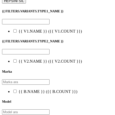
HEPSİNİ SİL
{{ FILTERS.VARIANTS.TYPE1_NAME }}
{{ V1.NAME }}
({{ V1.COUNT }})
{{ FILTERS.VARIANTS.TYPE2_NAME }}
{{ V2.NAME }}
({{ V2.COUNT }})
Marka
{{ B.NAME }}
({{ B.COUNT }})
Model