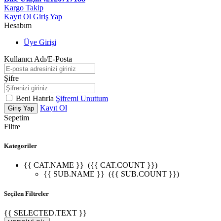
Kargo Takip
Kayıt Ol
Giriş Yap
Hesabım
Üye Girişi
Kullanıcı Adı/E-Posta
Şifre
Beni Hatırla
Şifremi Unuttum
Kayıt Ol
Giriş Yap
Sepetim
Filtre
Kategoriler
{{ CAT.NAME }}
({{ CAT.COUNT }})
{{ SUB.NAME }}
({{ SUB.COUNT }})
Seçilen Filtreler
{{ SELECTED.TEXT }}