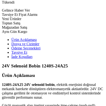
Tükendi
Gelince Haber Ver
Tavsiye Et
Fiyat Alarmı
Yeni Ürünler
Toptan Satış
Mağazadan Satış
Aynı Gün Kargo
Ürün Açıklaması
Dosya ve Çizimler
Ödeme Seçenekleri
Tavsiye Et
İade Koşulları
24V Selenoid Bobin 1240S-24A25
Ürün Açıklaması
1240S-24A25 24V selenoid bobin
, elektrik enerjisini doğrusal
mekanik harekete dönüştüren elektromanyetik aktüatördür. 24V DC
çalışma gerilimi ile otomasyon ve endüstriyel kontrol sistemlerinde
güvenilir performans sunar.
Güçlü manyetik alan üretimi sayesinde itme-çekme (push-pull)