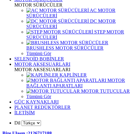
MOTOR SÜRÜCÜLER
AC MOTOR
SÜRÜCÜLERİ
DC MOTOR
SÜRÜCÜLERİ
STEP MOTOR
SÜRÜCÜLERİ
BRUSHLESS MOTOR SÜRÜCÜLER
Tümünü Gör
SELENOİD BOBİNLER
MOTOR AKSESUARLARI
MOTOR AKSESUARLARI
KAPLİNLER
MOTOR
BAĞLANTI APARATLARI
MOTOR TUTUCULAR
Tümünü Gör
GÜÇ KAYNAKLARI
PLANET REDÜKTÖRLER
İLETİŞİM
Dil
Bize Ulaşın :2126717188