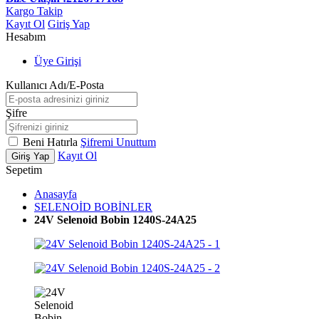
Kargo Takip
Kayıt Ol
Giriş Yap
Hesabım
Üye Girişi
Kullanıcı Adı/E-Posta
Şifre
Beni Hatırla
Şifremi Unuttum
Kayıt Ol
Giriş Yap
Sepetim
Anasayfa
SELENOİD BOBİNLER
24V Selenoid Bobin 1240S-24A25