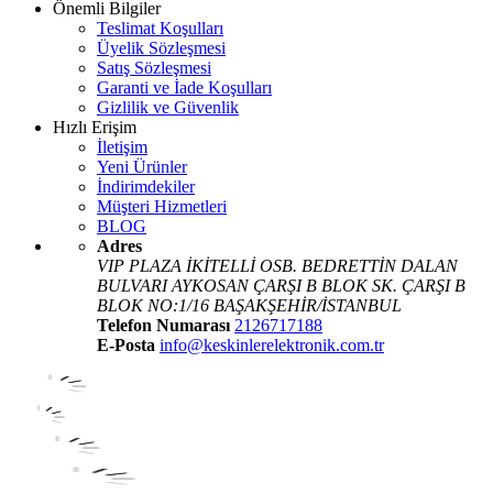
Önemli Bilgiler
Teslimat Koşulları
Üyelik Sözleşmesi
Satış Sözleşmesi
Garanti ve İade Koşulları
Gizlilik ve Güvenlik
Hızlı Erişim
İletişim
Yeni Ürünler
İndirimdekiler
Müşteri Hizmetleri
BLOG
Adres
VIP PLAZA İKİTELLİ OSB. BEDRETTİN DALAN
BULVARI AYKOSAN ÇARŞI B BLOK SK. ÇARŞI B
BLOK NO:1/16 BAŞAKŞEHİR/İSTANBUL
Telefon Numarası
2126717188
E-Posta
info@keskinlerelektronik.com.tr