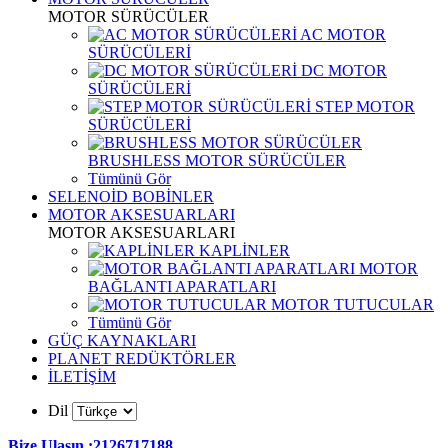
MOTOR SÜRÜCÜLER
AC MOTOR
SÜRÜCÜLERİ
DC MOTOR
SÜRÜCÜLERİ
STEP MOTOR
SÜRÜCÜLERİ
BRUSHLESS MOTOR SÜRÜCÜLER
Tümünü Gör
SELENOİD BOBİNLER
MOTOR AKSESUARLARI
MOTOR AKSESUARLARI
KAPLİNLER
MOTOR
BAĞLANTI APARATLARI
MOTOR TUTUCULAR
Tümünü Gör
GÜÇ KAYNAKLARI
PLANET REDÜKTÖRLER
İLETİŞİM
Dil
Bize Ulaşın :2126717188