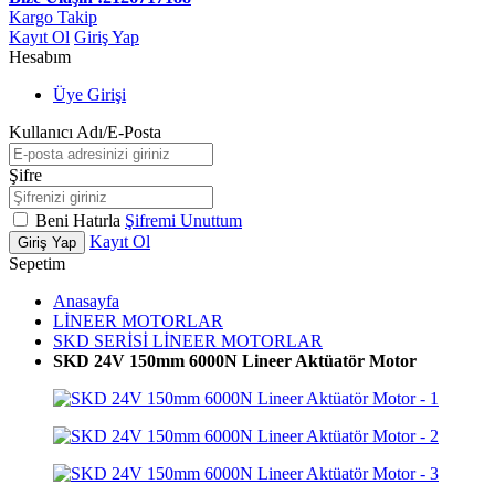
Kargo Takip
Kayıt Ol
Giriş Yap
Hesabım
Üye Girişi
Kullanıcı Adı/E-Posta
Şifre
Beni Hatırla
Şifremi Unuttum
Kayıt Ol
Giriş Yap
Sepetim
Anasayfa
LİNEER MOTORLAR
SKD SERİSİ LİNEER MOTORLAR
SKD 24V 150mm 6000N Lineer Aktüatör Motor