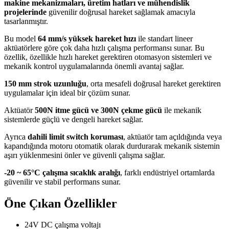
makine mekanizmaları, üretim hatları ve mühendislik
projelerinde
güvenilir doğrusal hareket sağlamak amacıyla
tasarlanmıştır.
Bu model
64 mm/s yüksek hareket hızı
ile standart lineer
aktüatörlere göre çok daha hızlı çalışma performansı sunar. Bu
özellik, özellikle hızlı hareket gerektiren otomasyon sistemleri ve
mekanik kontrol uygulamalarında önemli avantaj sağlar.
150 mm strok uzunluğu
, orta mesafeli doğrusal hareket gerektiren
uygulamalar için ideal bir çözüm sunar.
Aktüatör
500N itme gücü ve 300N çekme gücü
ile mekanik
sistemlerde güçlü ve dengeli hareket sağlar.
Ayrıca
dahili limit switch koruması
, aktüatör tam açıldığında veya
kapandığında motoru otomatik olarak durdurarak mekanik sistemin
aşırı yüklenmesini önler ve güvenli çalışma sağlar.
-20 ~ 65°C çalışma sıcaklık aralığı
, farklı endüstriyel ortamlarda
güvenilir ve stabil performans sunar.
Öne Çıkan Özellikler
24V DC çalışma voltajı