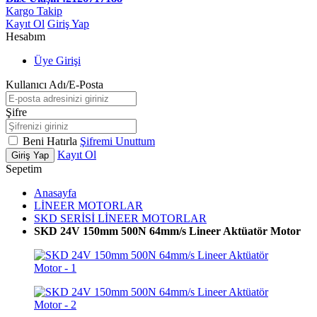
Kargo Takip
Kayıt Ol
Giriş Yap
Hesabım
Üye Girişi
Kullanıcı Adı/E-Posta
Şifre
Beni Hatırla
Şifremi Unuttum
Kayıt Ol
Giriş Yap
Sepetim
Anasayfa
LİNEER MOTORLAR
SKD SERİSİ LİNEER MOTORLAR
SKD 24V 150mm 500N 64mm/s Lineer Aktüatör Motor