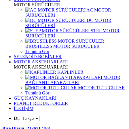
MOTOR SÜRÜCÜLER
AC MOTOR
SÜRÜCÜLERİ
DC MOTOR
SÜRÜCÜLERİ
STEP MOTOR
SÜRÜCÜLERİ
BRUSHLESS MOTOR SÜRÜCÜLER
Tümünü Gör
SELENOİD BOBİNLER
MOTOR AKSESUARLARI
MOTOR AKSESUARLARI
KAPLİNLER
MOTOR
BAĞLANTI APARATLARI
MOTOR TUTUCULAR
Tümünü Gör
GÜÇ KAYNAKLARI
PLANET REDÜKTÖRLER
İLETİŞİM
Dil
Bize Ulaşın :2126717188