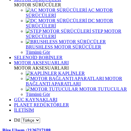
MOTOR SÜRÜCÜLER
AC MOTOR
SÜRÜCÜLERİ
DC MOTOR
SÜRÜCÜLERİ
STEP MOTOR
SÜRÜCÜLERİ
BRUSHLESS MOTOR SÜRÜCÜLER
Tümünü Gör
SELENOİD BOBİNLER
MOTOR AKSESUARLARI
MOTOR AKSESUARLARI
KAPLİNLER
MOTOR
BAĞLANTI APARATLARI
MOTOR TUTUCULAR
Tümünü Gör
GÜÇ KAYNAKLARI
PLANET REDÜKTÖRLER
İLETİŞİM
Dil
Bize Ulaşın :2126717188