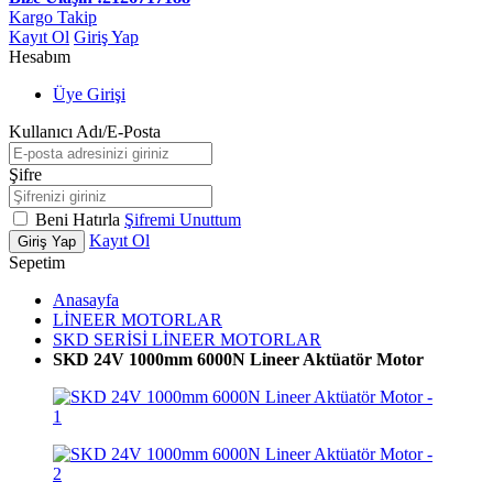
Kargo Takip
Kayıt Ol
Giriş Yap
Hesabım
Üye Girişi
Kullanıcı Adı/E-Posta
Şifre
Beni Hatırla
Şifremi Unuttum
Kayıt Ol
Giriş Yap
Sepetim
Anasayfa
LİNEER MOTORLAR
SKD SERİSİ LİNEER MOTORLAR
SKD 24V 1000mm 6000N Lineer Aktüatör Motor