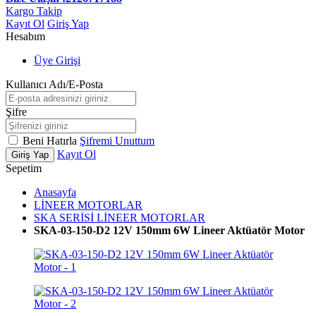
Kargo Takip
Kayıt Ol
Giriş Yap
Hesabım
Üye Girişi
Kullanıcı Adı/E-Posta
Şifre
Beni Hatırla
Şifremi Unuttum
Kayıt Ol
Giriş Yap
Sepetim
Anasayfa
LİNEER MOTORLAR
SKA SERİSİ LİNEER MOTORLAR
SKA-03-150-D2 12V 150mm 6W Lineer Aktüatör Motor