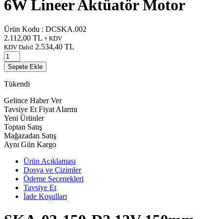
6W Lineer Aktüatör Motor
Ürün Kodu :
DCSKA.002
2.112,00
TL
+ KDV
2.534,40
TL
KDV Dahil
Sepete Ekle
Tükendi
Gelince Haber Ver
Tavsiye Et
Fiyat Alarmı
Yeni Ürünler
Toptan Satış
Mağazadan Satış
Aynı Gün Kargo
Ürün Açıklaması
Dosya ve Çizimler
Ödeme Seçenekleri
Tavsiye Et
İade Koşulları