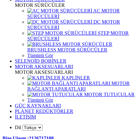
MOTOR SÜRÜCÜLER
AC MOTOR
SÜRÜCÜLERİ
DC MOTOR
SÜRÜCÜLERİ
STEP MOTOR
SÜRÜCÜLERİ
BRUSHLESS MOTOR SÜRÜCÜLER
Tümünü Gör
SELENOİD BOBİNLER
MOTOR AKSESUARLARI
MOTOR AKSESUARLARI
KAPLİNLER
MOTOR
BAĞLANTI APARATLARI
MOTOR TUTUCULAR
Tümünü Gör
GÜÇ KAYNAKLARI
PLANET REDÜKTÖRLER
İLETİŞİM
Dil
Bize Ulaşın :2126717188