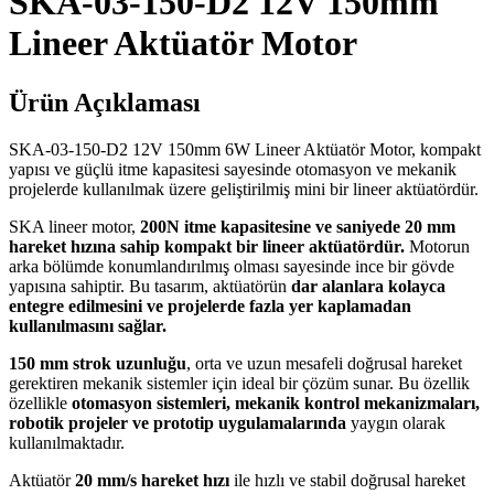
SKA-03-150-D2 12V 150mm
Lineer Aktüatör Motor
Ürün Açıklaması
SKA-03-150-D2 12V 150mm 6W Lineer Aktüatör Motor, kompakt
yapısı ve güçlü itme kapasitesi sayesinde otomasyon ve mekanik
projelerde kullanılmak üzere geliştirilmiş mini bir lineer aktüatördür.
SKA lineer motor,
200N itme kapasitesine ve saniyede 20 mm
hareket hızına sahip kompakt bir lineer aktüatördür.
Motorun
arka bölümde konumlandırılmış olması sayesinde ince bir gövde
yapısına sahiptir. Bu tasarım, aktüatörün
dar alanlara kolayca
entegre edilmesini ve projelerde fazla yer kaplamadan
kullanılmasını sağlar.
150 mm strok uzunluğu
, orta ve uzun mesafeli doğrusal hareket
gerektiren mekanik sistemler için ideal bir çözüm sunar. Bu özellik
özellikle
otomasyon sistemleri, mekanik kontrol mekanizmaları,
robotik projeler ve prototip uygulamalarında
yaygın olarak
kullanılmaktadır.
Aktüatör
20 mm/s hareket hızı
ile hızlı ve stabil doğrusal hareket