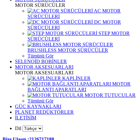
MOTOR SÜRÜCÜLER
AC MOTOR
SÜRÜCÜLERİ
DC MOTOR
SÜRÜCÜLERİ
STEP MOTOR
SÜRÜCÜLERİ
BRUSHLESS MOTOR SÜRÜCÜLER
Tümünü Gör
SELENOİD BOBİNLER
MOTOR AKSESUARLARI
MOTOR AKSESUARLARI
KAPLİNLER
MOTOR
BAĞLANTI APARATLARI
MOTOR TUTUCULAR
Tümünü Gör
GÜÇ KAYNAKLARI
PLANET REDÜKTÖRLER
İLETİŞİM
Dil
Bize Ulaşın :2126717188