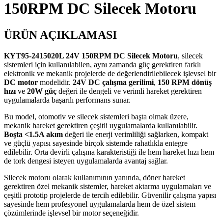
150RPM DC Silecek Motoru
ÜRÜN AÇIKLAMASI
KYT95-2415020L 24V 150RPM DC Silecek Motoru
, silecek
sistemleri için kullanılabilen, aynı zamanda güç gerektiren farklı
elektronik ve mekanik projelerde de değerlendirilebilecek işlevsel bir
DC motor
modelidir.
24V DC çalışma gerilimi
,
150 RPM dönüş
hızı
ve
20W güç
değeri ile dengeli ve verimli hareket gerektiren
uygulamalarda başarılı performans sunar.
Bu model, otomotiv ve silecek sistemleri başta olmak üzere,
mekanik hareket gerektiren çeşitli uygulamalarda kullanılabilir.
Boşta <1.5A akım
değeri ile enerji verimliliği sağlarken, kompakt
ve güçlü yapısı sayesinde birçok sistemde rahatlıkla entegre
edilebilir. Orta devirli çalışma karakteristiği ile hem hareket hızı hem
de tork dengesi isteyen uygulamalarda avantaj sağlar.
Silecek motoru olarak kullanımının yanında, döner hareket
gerektiren özel mekanik sistemler, hareket aktarma uygulamaları ve
çeşitli prototip projelerde de tercih edilebilir. Güvenilir çalışma yapısı
sayesinde hem profesyonel uygulamalarda hem de özel sistem
çözümlerinde işlevsel bir motor seçeneğidir.