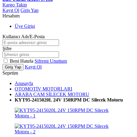
Kargo Takip
Kayıt Ol
Giriş Yap
Hesabım
Üye Girişi
Kullanıcı Adı/E-Posta
Şifre
Beni Hatırla
Şifremi Unuttum
Kayıt Ol
Giriş Yap
Sepetim
Anasayfa
OTOMOTİV MOTORLARI
ARABA CAM SİLECEK MOTORU
KYT95-2415020L 24V 150RPM DC Silecek Motoru