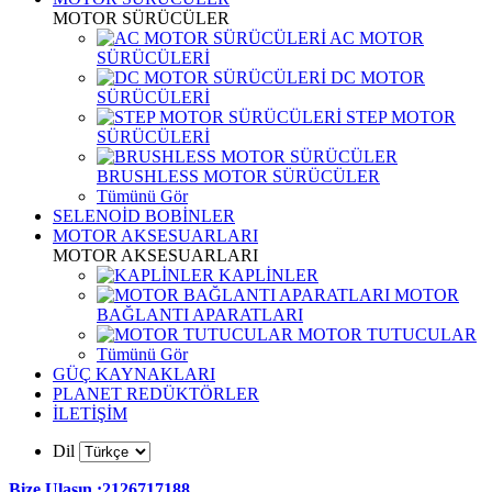
MOTOR SÜRÜCÜLER
AC MOTOR
SÜRÜCÜLERİ
DC MOTOR
SÜRÜCÜLERİ
STEP MOTOR
SÜRÜCÜLERİ
BRUSHLESS MOTOR SÜRÜCÜLER
Tümünü Gör
SELENOİD BOBİNLER
MOTOR AKSESUARLARI
MOTOR AKSESUARLARI
KAPLİNLER
MOTOR
BAĞLANTI APARATLARI
MOTOR TUTUCULAR
Tümünü Gör
GÜÇ KAYNAKLARI
PLANET REDÜKTÖRLER
İLETİŞİM
Dil
Bize Ulaşın :2126717188