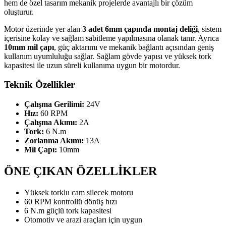
hem de özel tasarım mekanik projelerde avantajlı bir çözüm
oluşturur.
Motor üzerinde yer alan
3 adet 6mm çapında montaj deliği
, sistem
içerisine kolay ve sağlam sabitleme yapılmasına olanak tanır. Ayrıca
10mm mil çapı
, güç aktarımı ve mekanik bağlantı açısından geniş
kullanım uyumluluğu sağlar. Sağlam gövde yapısı ve yüksek tork
kapasitesi ile uzun süreli kullanıma uygun bir motordur.
Teknik Özellikler
Çalışma Gerilimi:
24V
Hız:
60 RPM
Çalışma Akımı:
2A
Tork:
6 N.m
Zorlanma Akımı:
13A
Mil Çapı:
10mm
ÖNE ÇIKAN ÖZELLİKLER
Yüksek torklu cam silecek motoru
60 RPM kontrollü dönüş hızı
6 N.m güçlü tork kapasitesi
Otomotiv ve arazi araçları için uygun