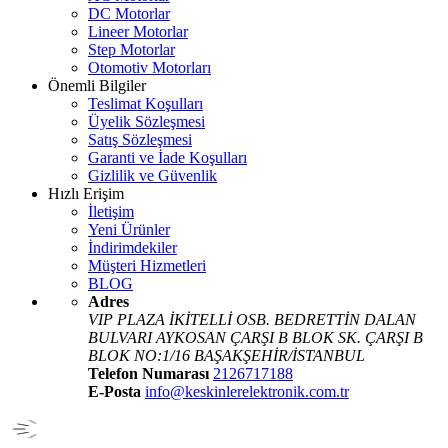
DC Motorlar
Lineer Motorlar
Step Motorlar
Otomotiv Motorları
Önemli Bilgiler
Teslimat Koşulları
Üyelik Sözleşmesi
Satış Sözleşmesi
Garanti ve İade Koşulları
Gizlilik ve Güvenlik
Hızlı Erişim
İletişim
Yeni Ürünler
İndirimdekiler
Müşteri Hizmetleri
BLOG
Adres
VIP PLAZA İKİTELLİ OSB. BEDRETTİN DALAN
BULVARI AYKOSAN ÇARŞI B BLOK SK. ÇARŞI B
BLOK NO:1/16 BAŞAKŞEHİR/İSTANBUL
Telefon Numarası
2126717188
E-Posta
info@keskinlerelektronik.com.tr