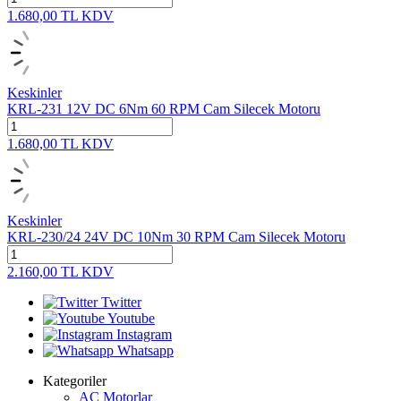
1.680,00
TL
KDV
Keskinler
KRL-231 12V DC 6Nm 60 RPM Cam Silecek Motoru
1.680,00
TL
KDV
Keskinler
KRL-230/24 24V DC 10Nm 30 RPM Cam Silecek Motoru
2.160,00
TL
KDV
Twitter
Youtube
Instagram
Whatsapp
Kategoriler
AC Motorlar