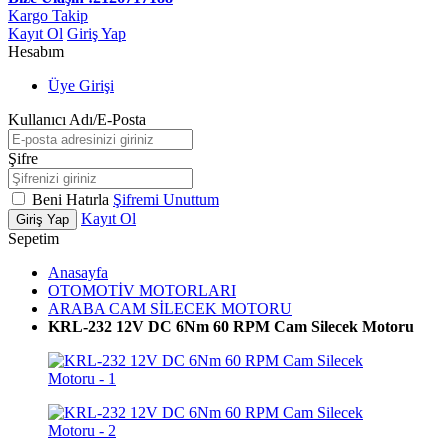
Kargo Takip
Kayıt Ol
Giriş Yap
Hesabım
Üye Girişi
Kullanıcı Adı/E-Posta
Şifre
Beni Hatırla
Şifremi Unuttum
Kayıt Ol
Giriş Yap
Sepetim
Anasayfa
OTOMOTİV MOTORLARI
ARABA CAM SİLECEK MOTORU
KRL-232 12V DC 6Nm 60 RPM Cam Silecek Motoru