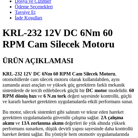
Dosya ve Çizimler
Ödeme Seçenekleri
Tavsiye Et
İade Koşulları
KRL-232 12V DC 6Nm 60
RPM Cam Silecek Motoru
ÜRÜN AÇIKLAMASI
KRL-232 12V DC 6Nm 60 RPM Cam Silecek Motoru
,
otomobillerde cam silecek motoru olarak kullanılabilen, aynı
zamanda arazi araçları ve yüksek güç gerektiren farklı mekanik
sistemlerde de tercih edilebilecek güçlü bir
DC motor
modelidir.
60
RPM dönüş hızı
ve
6 N.m tork
değeri sayesinde kontrollü, güçlü
ve kararlı hareket gerektiren uygulamalarda etkili performans sunar.
Bu motor, silecek sistemleri gibi salınım ve tekrar eden hareket
gerektiren uygulamalarda güvenilir çalışma sağlar.
2A çalışma
akımı
ve
13A zorlanma akımı
değerleri ile yük altında yüksek
performans sunarken, düşük devirli yapısı sayesinde daha kontrollü
hareket iletimi sağlar. Bu yönüyle hem otomotiv uygulamalarında