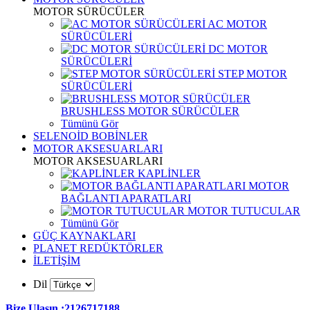
MOTOR SÜRÜCÜLER
AC MOTOR
SÜRÜCÜLERİ
DC MOTOR
SÜRÜCÜLERİ
STEP MOTOR
SÜRÜCÜLERİ
BRUSHLESS MOTOR SÜRÜCÜLER
Tümünü Gör
SELENOİD BOBİNLER
MOTOR AKSESUARLARI
MOTOR AKSESUARLARI
KAPLİNLER
MOTOR
BAĞLANTI APARATLARI
MOTOR TUTUCULAR
Tümünü Gör
GÜÇ KAYNAKLARI
PLANET REDÜKTÖRLER
İLETİŞİM
Dil
Bize Ulaşın :2126717188