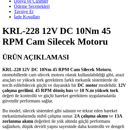
Dosya ve Çizimler
Ödeme Seçenekleri
Tavsiye Et
İade Koşulları
KRL-228 12V DC 10Nm 45
RPM Cam Silecek Motoru
ÜRÜN AÇIKLAMASI
KRL-228 12V DC 10Nm 45 RPM Cam Silecek Motoru
,
otomobillerde cam silecek motoru olarak kullanılabildiği gibi, arazi
araçları ve yüksek tork gerektiren farklı mekanik sistemlerde de
tercih edilebilecek güçlü ve dayanıklı bir
DC motor
modelidir.
12V
çalışma gerilimi
,
45 RPM dönüş hızı
ve
10 N.m yüksek tork
değeri ile kontrollü ve güçlü hareket gerektiren uygulamalarda
güvenilir performans sağlar.
Bu model, silecek sistemleri gibi salınım ve tekrar eden hareket
mekanizmalarında stabil çalışma sunar.
2A çalışma akımı
ve
13A
zorlanma akımı
değerleri ile yük altında güçlü performans
sağlarken, düşük devirli yapısı sayesinde daha kontrollü ve dengeli