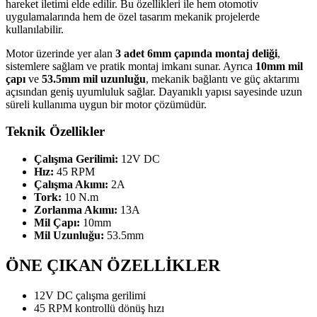
hareket iletimi elde edilir. Bu özellikleri ile hem otomotiv
uygulamalarında hem de özel tasarım mekanik projelerde
kullanılabilir.
Motor üzerinde yer alan
3 adet 6mm çapında montaj deliği
,
sistemlere sağlam ve pratik montaj imkanı sunar. Ayrıca
10mm mil
çapı
ve
53.5mm mil uzunluğu
, mekanik bağlantı ve güç aktarımı
açısından geniş uyumluluk sağlar. Dayanıklı yapısı sayesinde uzun
süreli kullanıma uygun bir motor çözümüdür.
Teknik Özellikler
Çalışma Gerilimi:
12V DC
Hız:
45 RPM
Çalışma Akımı:
2A
Tork:
10 N.m
Zorlanma Akımı:
13A
Mil Çapı:
10mm
Mil Uzunluğu:
53.5mm
ÖNE ÇIKAN ÖZELLİKLER
12V DC çalışma gerilimi
45 RPM kontrollü dönüş hızı