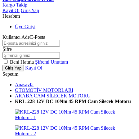
Kargo Takip
Kayıt Ol
Giriş Yap
Hesabım
Üye Girişi
Kullanıcı Adı/E-Posta
Şifre
Beni Hatırla
Şifremi Unuttum
Kayıt Ol
Giriş Yap
Sepetim
Anasayfa
OTOMOTİV MOTORLARI
ARABA CAM SİLECEK MOTORU
KRL-228 12V DC 10Nm 45 RPM Cam Silecek Motoru