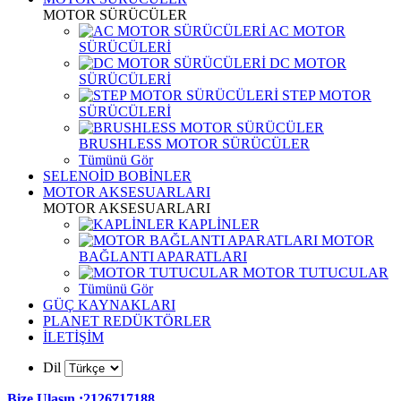
MOTOR SÜRÜCÜLER
AC MOTOR
SÜRÜCÜLERİ
DC MOTOR
SÜRÜCÜLERİ
STEP MOTOR
SÜRÜCÜLERİ
BRUSHLESS MOTOR SÜRÜCÜLER
Tümünü Gör
SELENOİD BOBİNLER
MOTOR AKSESUARLARI
MOTOR AKSESUARLARI
KAPLİNLER
MOTOR
BAĞLANTI APARATLARI
MOTOR TUTUCULAR
Tümünü Gör
GÜÇ KAYNAKLARI
PLANET REDÜKTÖRLER
İLETİŞİM
Dil
Bize Ulaşın :2126717188