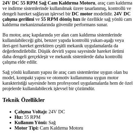
24V DC 55 RPM Sağ Cam Kaldırma Motoru
, araç cam kaldırma
ve indirme sistemlerinde kullanılmak üzere tasarlanmış, kontrollü ve
dengeli hareket sağlayan işlevsel bir
DC motor
modelidir.
24V DC
çalışma gerilimi
ve
55 RPM dönüş hızı
ile özellikle sağ yönlü cam
kaldırma mekanizmalarında güvenilir performans sunar.
Bu motor, araç kapılarında yer alan cam kaldırma sistemlerinde
kullanılabileceği gibi, benzer yapıda kontrollü yukarı-aşağı veya
ileri-geri hareket gerektiren çeşitli mekanik uygulamalarda da
değerlendirilebilir. Düşük devirli yapısı sayesinde hareket iletimi
daha dengeli gerçekleşir ve mekanik sistemlerde daha kontrollü
çalışma elde edilir.
Sağ yönlü kullanım yapısı ile araç cam sistemlerine uygun olan bu
model, kompakt yapısı ve otomotiv kullanımına uygun motor
karakteristiği sayesinde hem profesyonel uygulamalarda hem de özel
projelerde kullanılabilecek işlevsel bir çözümdür.
Teknik Özellikler
Çalışma Voltajı:
24V DC
Hız:
55 RPM
Kullanım Yönü:
Sağ
Motor Tipi:
Cam Kaldırma Motoru