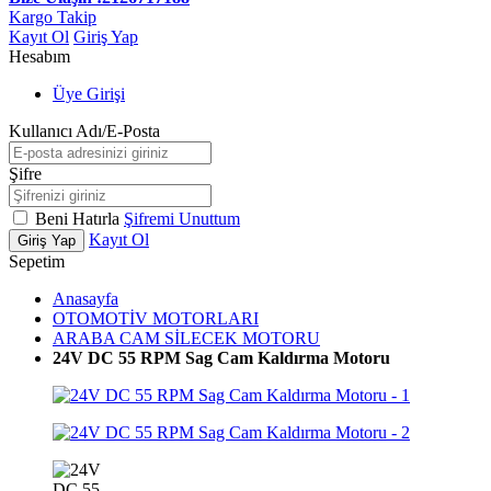
Kargo Takip
Kayıt Ol
Giriş Yap
Hesabım
Üye Girişi
Kullanıcı Adı/E-Posta
Şifre
Beni Hatırla
Şifremi Unuttum
Kayıt Ol
Giriş Yap
Sepetim
Anasayfa
OTOMOTİV MOTORLARI
ARABA CAM SİLECEK MOTORU
24V DC 55 RPM Sag Cam Kaldırma Motoru