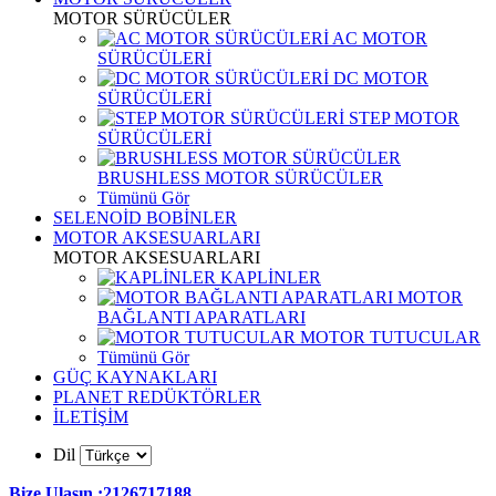
MOTOR SÜRÜCÜLER
AC MOTOR
SÜRÜCÜLERİ
DC MOTOR
SÜRÜCÜLERİ
STEP MOTOR
SÜRÜCÜLERİ
BRUSHLESS MOTOR SÜRÜCÜLER
Tümünü Gör
SELENOİD BOBİNLER
MOTOR AKSESUARLARI
MOTOR AKSESUARLARI
KAPLİNLER
MOTOR
BAĞLANTI APARATLARI
MOTOR TUTUCULAR
Tümünü Gör
GÜÇ KAYNAKLARI
PLANET REDÜKTÖRLER
İLETİŞİM
Dil
Bize Ulaşın :2126717188