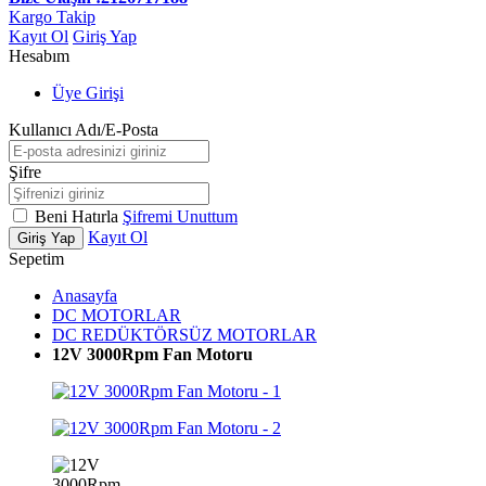
Kargo Takip
Kayıt Ol
Giriş Yap
Hesabım
Üye Girişi
Kullanıcı Adı/E-Posta
Şifre
Beni Hatırla
Şifremi Unuttum
Kayıt Ol
Giriş Yap
Sepetim
Anasayfa
DC MOTORLAR
DC REDÜKTÖRSÜZ MOTORLAR
12V 3000Rpm Fan Motoru