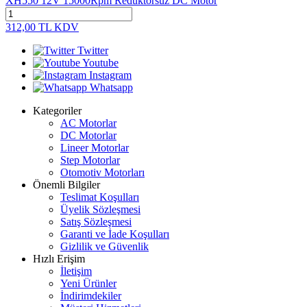
XH550 12V 15000Rpm Redüktörsüz DC Motor
312,00
TL
KDV
Twitter
Youtube
Instagram
Whatsapp
Kategoriler
AC Motorlar
DC Motorlar
Lineer Motorlar
Step Motorlar
Otomotiv Motorları
Önemli Bilgiler
Teslimat Koşulları
Üyelik Sözleşmesi
Satış Sözleşmesi
Garanti ve İade Koşulları
Gizlilik ve Güvenlik
Hızlı Erişim
İletişim
Yeni Ürünler
İndirimdekiler