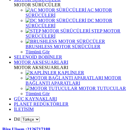
MOTOR SÜRÜCÜLER
AC MOTOR
SÜRÜCÜLERİ
DC MOTOR
SÜRÜCÜLERİ
STEP MOTOR
SÜRÜCÜLERİ
BRUSHLESS MOTOR SÜRÜCÜLER
Tümünü Gör
SELENOİD BOBİNLER
MOTOR AKSESUARLARI
MOTOR AKSESUARLARI
KAPLİNLER
MOTOR
BAĞLANTI APARATLARI
MOTOR TUTUCULAR
Tümünü Gör
GÜÇ KAYNAKLARI
PLANET REDÜKTÖRLER
İLETİŞİM
Dil
Bize Ulaşın :2126717188