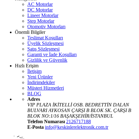
AC Motorlar
DC Motorlar
Lineer Motorlar
Step Motorlar
Otomotiv Motorları
Önemli Bilgiler
Teslimat Koşulları
Üyelik Sözleşmesi
Satış Sözleşmesi
Garanti ve İade Koşulları
Gizlilik ve Güvenlik
Hızlı Erişim
İletişim
Yeni Ürünler
İndirimdekiler
Müşteri Hizmetleri
BLOG
Adres
VIP PLAZA İKİTELLİ OSB. BEDRETTİN DALAN
BULVARI AYKOSAN ÇARŞI B BLOK SK. ÇARŞI B
BLOK NO:1/16 BAŞAKŞEHİR/İSTANBUL
Telefon Numarası
2126717188
E-Posta
info@keskinlerelektronik.com.tr