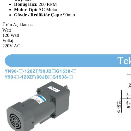
Dönüş Hızı:
260 RPM
Motor Tipi:
AC Motor
Gövde / Redüktör Çapı:
90mm
Ürün Açıklaması
Watt
120 Watt
Voltaj
220V AC