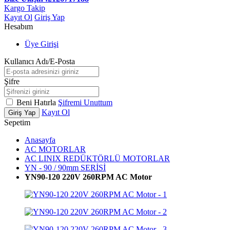
Kargo Takip
Kayıt Ol
Giriş Yap
Hesabım
Üye Girişi
Kullanıcı Adı/E-Posta
Şifre
Beni Hatırla
Şifremi Unuttum
Kayıt Ol
Giriş Yap
Sepetim
Anasayfa
AC MOTORLAR
AC LINIX REDÜKTÖRLÜ MOTORLAR
YN - 90 / 90mm SERİSİ
YN90-120 220V 260RPM AC Motor