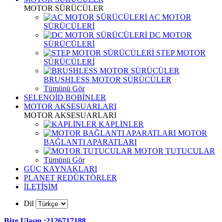
MOTOR SÜRÜCÜLER
AC MOTOR
SÜRÜCÜLERİ
DC MOTOR
SÜRÜCÜLERİ
STEP MOTOR
SÜRÜCÜLERİ
BRUSHLESS MOTOR SÜRÜCÜLER
Tümünü Gör
SELENOİD BOBİNLER
MOTOR AKSESUARLARI
MOTOR AKSESUARLARI
KAPLİNLER
MOTOR
BAĞLANTI APARATLARI
MOTOR TUTUCULAR
Tümünü Gör
GÜÇ KAYNAKLARI
PLANET REDÜKTÖRLER
İLETİŞİM
Dil
Bize Ulaşın :2126717188