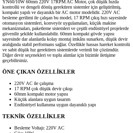
YN60/10W 60mm 220V 17RPM AC Motor, çok düşük hızda
kontrollü ve dengeli dönüş gerektiren sistemler için geliştirilmiş,
kompakt yapılı ve dayanıklı bir AC motor modelidir. 220V AC
besleme gerilimi ile çalışan bu model, 17 RPM çıkış hızı sayesinde
otomasyon sistemleri, konveyör uygulamaları, küçük makine
mekanizmaları, paketleme sistemleri ve çeşitli endüstriyel projelerde
güvenilir şekilde kullanılabilir. 60mm kompakt gövde yapısı
sayesinde dar alanlarda kolay montaj imkânı sunarken, düşük devir
aralığında stabil performans sağlar. Özellikle hassas hareket kontrolü
ve sabit düşük hız gerektiren sistemlerde verimli bir çözümdür.
Diğer devir seçenekleri ve toplu alımlar için bizimle iletişime
geçebilirsiniz.
ÖNE ÇIKAN ÖZELLİKLER
220V AC ile çalışma
17 RPM çok düşük devir çıkışı
60mm kompakt motor yapısı
Küçük alanlara uygun tasarım
Endüstriyel kullanıma uygun dayanıklı yapı
TEKNİK ÖZELLİKLER
Besleme Voltajı: 220V AC