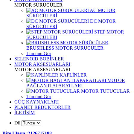
MOTOR SÜRÜCÜLER
AC MOTOR
SÜRÜCÜLERİ
DC MOTOR
SÜRÜCÜLERİ
STEP MOTOR
SÜRÜCÜLERİ
BRUSHLESS MOTOR SÜRÜCÜLER
Tümünü Gör
SELENOİD BOBİNLER
MOTOR AKSESUARLARI
MOTOR AKSESUARLARI
KAPLİNLER
MOTOR
BAĞLANTI APARATLARI
MOTOR TUTUCULAR
Tümünü Gör
GÜÇ KAYNAKLARI
PLANET REDÜKTÖRLER
İLETİŞİM
Dil
Bize Ulaşın :2126717188