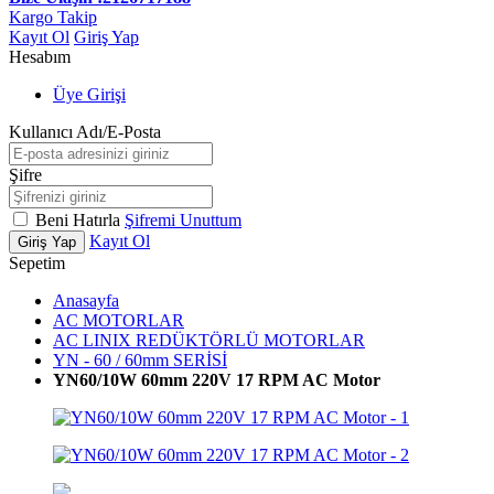
Kargo Takip
Kayıt Ol
Giriş Yap
Hesabım
Üye Girişi
Kullanıcı Adı/E-Posta
Şifre
Beni Hatırla
Şifremi Unuttum
Kayıt Ol
Giriş Yap
Sepetim
Anasayfa
AC MOTORLAR
AC LINIX REDÜKTÖRLÜ MOTORLAR
YN - 60 / 60mm SERİSİ
YN60/10W 60mm 220V 17 RPM AC Motor