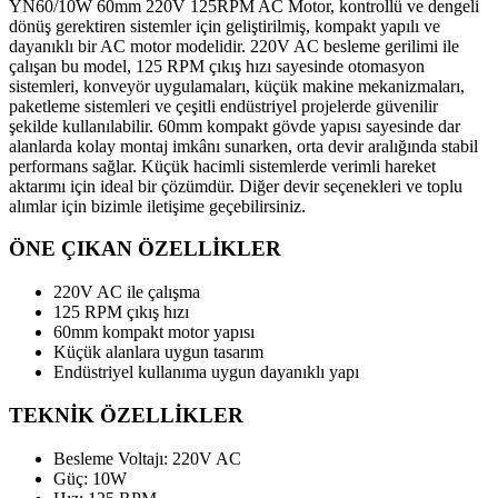
YN60/10W 60mm 220V 125RPM AC Motor, kontrollü ve dengeli
dönüş gerektiren sistemler için geliştirilmiş, kompakt yapılı ve
dayanıklı bir AC motor modelidir. 220V AC besleme gerilimi ile
çalışan bu model, 125 RPM çıkış hızı sayesinde otomasyon
sistemleri, konveyör uygulamaları, küçük makine mekanizmaları,
paketleme sistemleri ve çeşitli endüstriyel projelerde güvenilir
şekilde kullanılabilir. 60mm kompakt gövde yapısı sayesinde dar
alanlarda kolay montaj imkânı sunarken, orta devir aralığında stabil
performans sağlar. Küçük hacimli sistemlerde verimli hareket
aktarımı için ideal bir çözümdür. Diğer devir seçenekleri ve toplu
alımlar için bizimle iletişime geçebilirsiniz.
ÖNE ÇIKAN ÖZELLİKLER
220V AC ile çalışma
125 RPM çıkış hızı
60mm kompakt motor yapısı
Küçük alanlara uygun tasarım
Endüstriyel kullanıma uygun dayanıklı yapı
TEKNİK ÖZELLİKLER
Besleme Voltajı: 220V AC
Güç: 10W