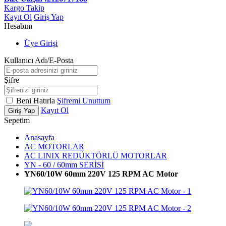
Kargo Takip
Kayıt Ol
Giriş Yap
Hesabım
Üye Girişi
Kullanıcı Adı/E-Posta
Şifre
Beni Hatırla
Şifremi Unuttum
Kayıt Ol
Giriş Yap
Sepetim
Anasayfa
AC MOTORLAR
AC LINIX REDÜKTÖRLÜ MOTORLAR
YN - 60 / 60mm SERİSİ
YN60/10W 60mm 220V 125 RPM AC Motor