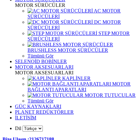
MOTOR SÜRÜCÜLER
AC MOTOR
SÜRÜCÜLERİ
DC MOTOR
SÜRÜCÜLERİ
STEP MOTOR
SÜRÜCÜLERİ
BRUSHLESS MOTOR SÜRÜCÜLER
Tümünü Gör
SELENOİD BOBİNLER
MOTOR AKSESUARLARI
MOTOR AKSESUARLARI
KAPLİNLER
MOTOR
BAĞLANTI APARATLARI
MOTOR TUTUCULAR
Tümünü Gör
GÜÇ KAYNAKLARI
PLANET REDÜKTÖRLER
İLETİŞİM
Dil
Bize Ulaşın :2126717188