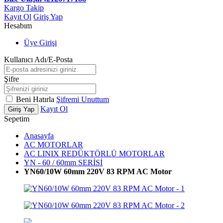
Kargo Takip
Kayıt Ol
Giriş Yap
Hesabım
Üye Girişi
Kullanıcı Adı/E-Posta
Şifre
Beni Hatırla
Şifremi Unuttum
Kayıt Ol
Giriş Yap
Sepetim
Anasayfa
AC MOTORLAR
AC LINIX REDÜKTÖRLÜ MOTORLAR
YN - 60 / 60mm SERİSİ
YN60/10W 60mm 220V 83 RPM AC Motor