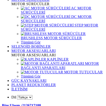
MOTOR SÜRÜCÜLER
AC MOTOR
SÜRÜCÜLERİ
DC MOTOR
SÜRÜCÜLERİ
STEP MOTOR
SÜRÜCÜLERİ
BRUSHLESS MOTOR SÜRÜCÜLER
Tümünü Gör
SELENOİD BOBİNLER
MOTOR AKSESUARLARI
MOTOR AKSESUARLARI
KAPLİNLER
MOTOR
BAĞLANTI APARATLARI
MOTOR TUTUCULAR
Tümünü Gör
GÜÇ KAYNAKLARI
PLANET REDÜKTÖRLER
İLETİŞİM
Dil
Bize Ulaşın :2126717188