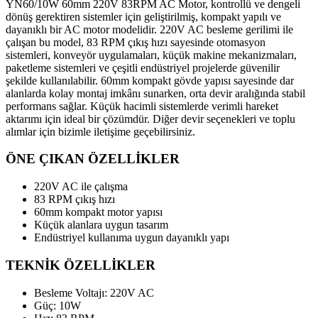
YN60/10W 60mm 220V 83RPM AC Motor, kontrollü ve dengeli
dönüş gerektiren sistemler için geliştirilmiş, kompakt yapılı ve
dayanıklı bir AC motor modelidir. 220V AC besleme gerilimi ile
çalışan bu model, 83 RPM çıkış hızı sayesinde otomasyon
sistemleri, konveyör uygulamaları, küçük makine mekanizmaları,
paketleme sistemleri ve çeşitli endüstriyel projelerde güvenilir
şekilde kullanılabilir. 60mm kompakt gövde yapısı sayesinde dar
alanlarda kolay montaj imkânı sunarken, orta devir aralığında stabil
performans sağlar. Küçük hacimli sistemlerde verimli hareket
aktarımı için ideal bir çözümdür. Diğer devir seçenekleri ve toplu
alımlar için bizimle iletişime geçebilirsiniz.
ÖNE ÇIKAN ÖZELLİKLER
220V AC ile çalışma
83 RPM çıkış hızı
60mm kompakt motor yapısı
Küçük alanlara uygun tasarım
Endüstriyel kullanıma uygun dayanıklı yapı
TEKNİK ÖZELLİKLER
Besleme Voltajı: 220V AC
Güç: 10W