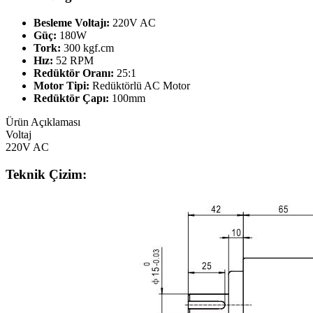
Besleme Voltajı:
220V AC
Güç:
180W
Tork:
300 kgf.cm
Hız:
52 RPM
Redüktör Oranı:
25:1
Motor Tipi:
Redüktörlü AC Motor
Redüktör Çapı:
100mm
Ürün Açıklaması
Voltaj
220V AC
Teknik Çizim: