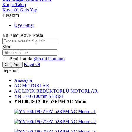
Kargo Takip
Kayıt Ol
Giriş Yap
Hesabım
Üye Girişi
Kullanıcı Adı/E-Posta
Şifre
Beni Hatırla
Şifremi Unuttum
Kayıt Ol
Giriş Yap
Sepetim
Anasayfa
AC MOTORLAR
AC LINIX REDÜKTÖRLÜ MOTORLAR
YN -100 /100mm SERİSİ
YN100-180 220V 52RPM AC Motor