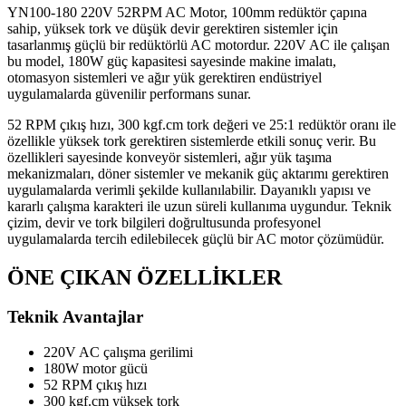
YN100-180 220V 52RPM AC Motor, 100mm redüktör çapına
sahip, yüksek tork ve düşük devir gerektiren sistemler için
tasarlanmış güçlü bir redüktörlü AC motordur. 220V AC ile çalışan
bu model, 180W güç kapasitesi sayesinde makine imalatı,
otomasyon sistemleri ve ağır yük gerektiren endüstriyel
uygulamalarda güvenilir performans sunar.
52 RPM çıkış hızı, 300 kgf.cm tork değeri ve 25:1 redüktör oranı ile
özellikle yüksek tork gerektiren sistemlerde etkili sonuç verir. Bu
özellikleri sayesinde konveyör sistemleri, ağır yük taşıma
mekanizmaları, döner sistemler ve mekanik güç aktarımı gerektiren
uygulamalarda verimli şekilde kullanılabilir. Dayanıklı yapısı ve
kararlı çalışma karakteri ile uzun süreli kullanıma uygundur. Teknik
çizim, devir ve tork bilgileri doğrultusunda profesyonel
uygulamalarda tercih edilebilecek güçlü bir AC motor çözümüdür.
ÖNE ÇIKAN ÖZELLİKLER
Teknik Avantajlar
220V AC çalışma gerilimi
180W motor gücü
52 RPM çıkış hızı
300 kgf.cm yüksek tork