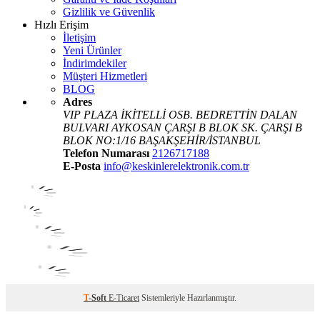
Gizlilik ve Güvenlik
Hızlı Erişim
İletişim
Yeni Ürünler
İndirimdekiler
Müşteri Hizmetleri
BLOG
Adres
VIP PLAZA İKİTELLİ OSB. BEDRETTİN DALAN
BULVARI AYKOSAN ÇARŞI B BLOK SK. ÇARŞI B
BLOK NO:1/16 BAŞAKŞEHİR/İSTANBUL
Telefon Numarası
2126717188
E-Posta
info@keskinlerelektronik.com.tr
T
-Soft
E-Ticaret
Sistemleriyle Hazırlanmıştır.