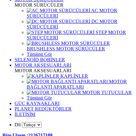
MOTOR SÜRÜCÜLER
AC MOTOR
SÜRÜCÜLERİ
DC MOTOR
SÜRÜCÜLERİ
STEP MOTOR
SÜRÜCÜLERİ
BRUSHLESS MOTOR SÜRÜCÜLER
Tümünü Gör
SELENOİD BOBİNLER
MOTOR AKSESUARLARI
MOTOR AKSESUARLARI
KAPLİNLER
MOTOR
BAĞLANTI APARATLARI
MOTOR TUTUCULAR
Tümünü Gör
GÜÇ KAYNAKLARI
PLANET REDÜKTÖRLER
İLETİŞİM
Dil
Bize Ulaşın :2126717188