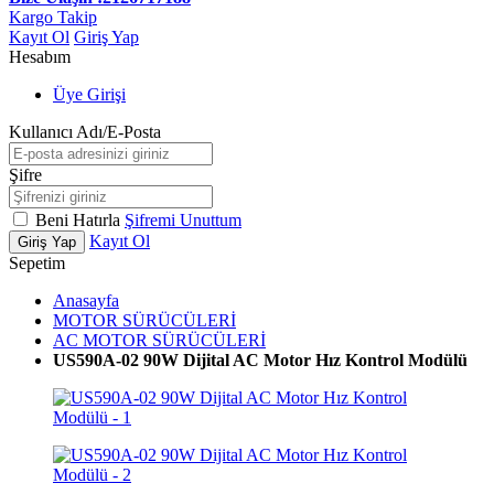
Kargo Takip
Kayıt Ol
Giriş Yap
Hesabım
Üye Girişi
Kullanıcı Adı/E-Posta
Şifre
Beni Hatırla
Şifremi Unuttum
Kayıt Ol
Giriş Yap
Sepetim
Anasayfa
MOTOR SÜRÜCÜLERİ
AC MOTOR SÜRÜCÜLERİ
US590A-02 90W Dijital AC Motor Hız Kontrol Modülü