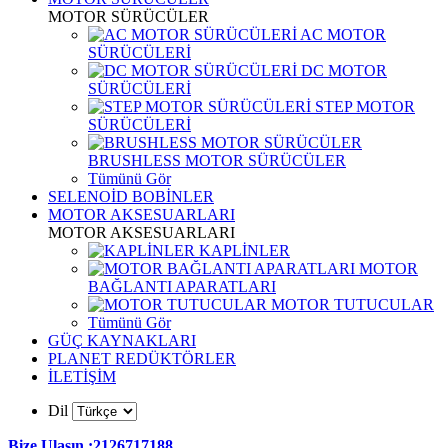
MOTOR SÜRÜCÜLER
AC MOTOR
SÜRÜCÜLERİ
DC MOTOR
SÜRÜCÜLERİ
STEP MOTOR
SÜRÜCÜLERİ
BRUSHLESS MOTOR SÜRÜCÜLER
Tümünü Gör
SELENOİD BOBİNLER
MOTOR AKSESUARLARI
MOTOR AKSESUARLARI
KAPLİNLER
MOTOR
BAĞLANTI APARATLARI
MOTOR TUTUCULAR
Tümünü Gör
GÜÇ KAYNAKLARI
PLANET REDÜKTÖRLER
İLETİŞİM
Dil
Bize Ulaşın :2126717188