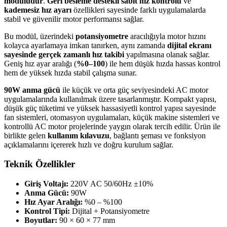
modülüdür
.
Geri besleme destekli sabit hız kontrolü
ve
kademesiz hız ayarı
özellikleri sayesinde farklı uygulamalarda
stabil ve güvenilir motor performansı sağlar.
Bu modül, üzerindeki
potansiyometre
aracılığıyla motor hızını
kolayca ayarlamaya imkan tanırken, aynı zamanda
dijital ekranı
sayesinde gerçek zamanlı hız takibi
yapılmasına olanak sağlar.
Geniş hız ayar aralığı (
%0–100
) ile hem düşük hızda hassas kontrol
hem de yüksek hızda stabil çalışma sunar.
90W anma gücü
ile küçük ve orta güç seviyesindeki AC motor
uygulamalarında kullanılmak üzere tasarlanmıştır. Kompakt yapısı,
düşük güç tüketimi ve yüksek hassasiyetli kontrol yapısı sayesinde
fan sistemleri, otomasyon uygulamaları, küçük makine sistemleri ve
kontrollü AC motor projelerinde yaygın olarak tercih edilir. Ürün ile
birlikte gelen
kullanım kılavuzu
, bağlantı şeması ve fonksiyon
açıklamalarını içererek hızlı ve doğru kurulum sağlar.
Teknik Özellikler
Giriş Voltajı:
220V AC 50/60Hz ±10%
Anma Gücü:
90W
Hız Ayar Aralığı:
%0 – %100
Kontrol Tipi:
Dijital + Potansiyometre
Boyutlar:
90 × 60 × 77 mm