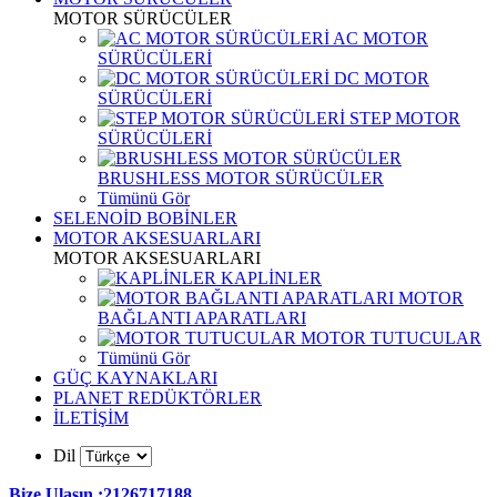
MOTOR SÜRÜCÜLER
AC MOTOR
SÜRÜCÜLERİ
DC MOTOR
SÜRÜCÜLERİ
STEP MOTOR
SÜRÜCÜLERİ
BRUSHLESS MOTOR SÜRÜCÜLER
Tümünü Gör
SELENOİD BOBİNLER
MOTOR AKSESUARLARI
MOTOR AKSESUARLARI
KAPLİNLER
MOTOR
BAĞLANTI APARATLARI
MOTOR TUTUCULAR
Tümünü Gör
GÜÇ KAYNAKLARI
PLANET REDÜKTÖRLER
İLETİŞİM
Dil
Bize Ulaşın :2126717188