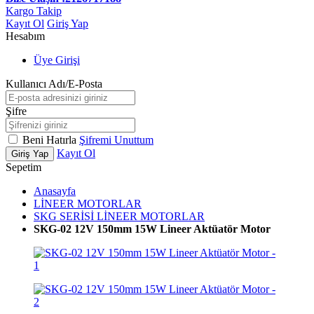
Kargo Takip
Kayıt Ol
Giriş Yap
Hesabım
Üye Girişi
Kullanıcı Adı/E-Posta
Şifre
Beni Hatırla
Şifremi Unuttum
Kayıt Ol
Giriş Yap
Sepetim
Anasayfa
LİNEER MOTORLAR
SKG SERİSİ LİNEER MOTORLAR
SKG-02 12V 150mm 15W Lineer Aktüatör Motor