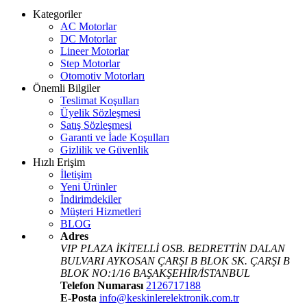
Kategoriler
AC Motorlar
DC Motorlar
Lineer Motorlar
Step Motorlar
Otomotiv Motorları
Önemli Bilgiler
Teslimat Koşulları
Üyelik Sözleşmesi
Satış Sözleşmesi
Garanti ve İade Koşulları
Gizlilik ve Güvenlik
Hızlı Erişim
İletişim
Yeni Ürünler
İndirimdekiler
Müşteri Hizmetleri
BLOG
Adres
VIP PLAZA İKİTELLİ OSB. BEDRETTİN DALAN
BULVARI AYKOSAN ÇARŞI B BLOK SK. ÇARŞI B
BLOK NO:1/16 BAŞAKŞEHİR/İSTANBUL
Telefon Numarası
2126717188
E-Posta
info@keskinlerelektronik.com.tr