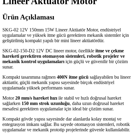
Lineer Aktüatör Motor
Ürün Açıklaması
SKG-02 12V 150mm 15W Lineer Aktüatör Motor, endüstriyel
uygulamalar ve yüksek itme gücü gerektiren mekanik sistemler için
geliştirilmiş kompakt yapılı bir mini lineer aktüatördür.
SKG-02-150-D2 12V DC lineer motor, özellikle
itme ve çekme
hareketi gerektiren otomasyon sistemleri, robotik projeler ve
mekanik kontrol uygulamaları
için güçlü ve güvenilir bir çözüm
sunar.
Kompakt tasarımına rağmen
400N itme gücü
sağlayabilen bu lineer
aktüatör, güçlü mekanik yapısı sayesinde birçok endüstriyel
uygulamada yüksek performans sunar.
Motor
20 mm/s hareket hızı
ile stabil ve hızlı doğrusal hareket
sağlarken
150 mm strok uzunluğu
, daha uzun doğrusal hareket
mesafesi gerektiren uygulamalar için ideal bir çözüm sunar.
Kompakt gövde yapısı sayesinde dar alanlarda kolay montaj ve
entegrasyon imkanı sağlar. Bu sayede otomasyon sistemleri, robotik
uygulamalar ve mekanik prototip projelerinde güvenle kullanılabilir.