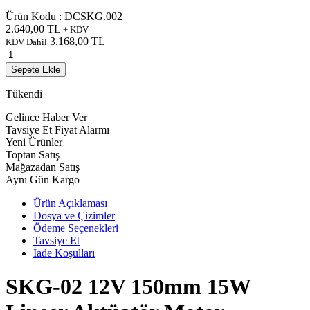
Ürün Kodu :
DCSKG.002
2.640,00
TL
+ KDV
3.168,00
TL
KDV Dahil
Sepete Ekle
Tükendi
Gelince Haber Ver
Tavsiye Et
Fiyat Alarmı
Yeni Ürünler
Toptan Satış
Mağazadan Satış
Aynı Gün Kargo
Ürün Açıklaması
Dosya ve Çizimler
Ödeme Seçenekleri
Tavsiye Et
İade Koşulları
SKG-02 12V 150mm 15W