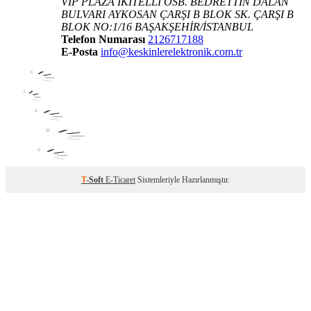
VIP PLAZA İKİTELLİ OSB. BEDRETTİN DALAN
BULVARI AYKOSAN ÇARŞI B BLOK SK. ÇARŞI B
BLOK NO:1/16 BAŞAKŞEHİR/İSTANBUL
Telefon Numarası
2126717188
E-Posta
info@keskinlerelektronik.com.tr
T
-Soft
E-Ticaret
Sistemleriyle Hazırlanmıştır.