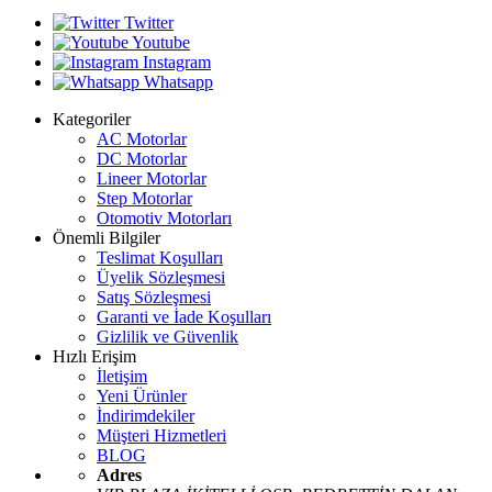
Twitter
Youtube
Instagram
Whatsapp
Kategoriler
AC Motorlar
DC Motorlar
Lineer Motorlar
Step Motorlar
Otomotiv Motorları
Önemli Bilgiler
Teslimat Koşulları
Üyelik Sözleşmesi
Satış Sözleşmesi
Garanti ve İade Koşulları
Gizlilik ve Güvenlik
Hızlı Erişim
İletişim
Yeni Ürünler
İndirimdekiler
Müşteri Hizmetleri
BLOG
Adres