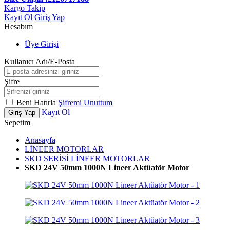
Kargo Takip
Kayıt Ol
Giriş Yap
Hesabım
Üye Girişi
Kullanıcı Adı/E-Posta
Şifre
Beni Hatırla
Şifremi Unuttum
Kayıt Ol
Giriş Yap
Sepetim
Anasayfa
LİNEER MOTORLAR
SKD SERİSİ LİNEER MOTORLAR
SKD 24V 50mm 1000N Lineer Aktüatör Motor