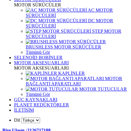
MOTOR SÜRÜCÜLER
AC MOTOR
SÜRÜCÜLERİ
DC MOTOR
SÜRÜCÜLERİ
STEP MOTOR
SÜRÜCÜLERİ
BRUSHLESS MOTOR SÜRÜCÜLER
Tümünü Gör
SELENOİD BOBİNLER
MOTOR AKSESUARLARI
MOTOR AKSESUARLARI
KAPLİNLER
MOTOR
BAĞLANTI APARATLARI
MOTOR TUTUCULAR
Tümünü Gör
GÜÇ KAYNAKLARI
PLANET REDÜKTÖRLER
İLETİŞİM
Dil
Bize Ulaşın :2126717188