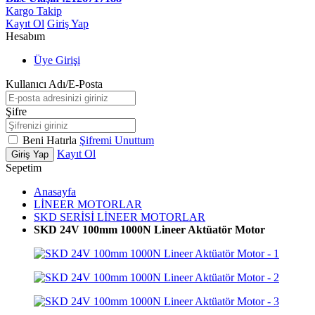
Kargo Takip
Kayıt Ol
Giriş Yap
Hesabım
Üye Girişi
Kullanıcı Adı/E-Posta
Şifre
Beni Hatırla
Şifremi Unuttum
Kayıt Ol
Giriş Yap
Sepetim
Anasayfa
LİNEER MOTORLAR
SKD SERİSİ LİNEER MOTORLAR
SKD 24V 100mm 1000N Lineer Aktüatör Motor