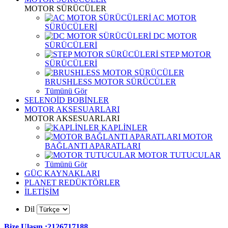
MOTOR SÜRÜCÜLER
AC MOTOR
SÜRÜCÜLERİ
DC MOTOR
SÜRÜCÜLERİ
STEP MOTOR
SÜRÜCÜLERİ
BRUSHLESS MOTOR SÜRÜCÜLER
Tümünü Gör
SELENOİD BOBİNLER
MOTOR AKSESUARLARI
MOTOR AKSESUARLARI
KAPLİNLER
MOTOR
BAĞLANTI APARATLARI
MOTOR TUTUCULAR
Tümünü Gör
GÜÇ KAYNAKLARI
PLANET REDÜKTÖRLER
İLETİŞİM
Dil
Bize Ulaşın :2126717188