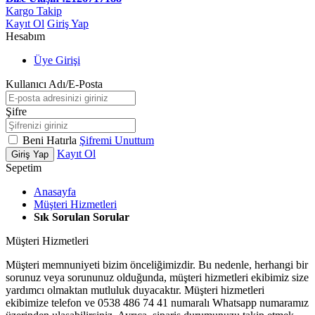
Kargo Takip
Kayıt Ol
Giriş Yap
Hesabım
Üye Girişi
Kullanıcı Adı/E-Posta
Şifre
Beni Hatırla
Şifremi Unuttum
Kayıt Ol
Giriş Yap
Sepetim
Anasayfa
Müşteri Hizmetleri
Sık Sorulan Sorular
Müşteri Hizmetleri
Müşteri memnuniyeti bizim önceliğimizdir. Bu nedenle, herhangi bir
sorunuz veya sorununuz olduğunda, müşteri hizmetleri ekibimiz size
yardımcı olmaktan mutluluk duyacaktır. Müşteri hizmetleri
ekibimize telefon ve 0538 486 74 41 numaralı Whatsapp numaramız