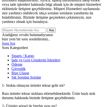
üzerinden ulaşabilirsiniz. Ayrıca, sipariş durumunuzu takip etmek
veya iade işlemleri hakkında bilgi almak için de müşteri hizmetleri
ekibimizle iletişime geçebilirsiniz. Müşteri Hizmetleri sayfamızda
size yardımcı olabilecek sıkça sorulan soruların yanıtlarını da
bulabilirsiniz. Bizimle iletişime geçmekten çekinmeyin, size
yardımcı olmak için buradayız.
Ara
Aradığınız cevabı bulamadıysanız
bize yeni bir soru sorabilirsiniz..
Soru Sor
Soru Kategorileri
Sipariş / Kargo
İade ve Geri Gönderim İşlemleri
Ödeme
Güvenlik
Bize Ulaşın
Sık Sorulan Sorular
1- Stokta olmayan ürünler tekrar gelir mi?
Bazı ürünler tekrar stoklara eklenebilmektedir. Ürün bazlı stok
durumu hakkında bizimle iletişime geçebilirsiniz.
2- Ürünler görsel ile birebir aynı mı?