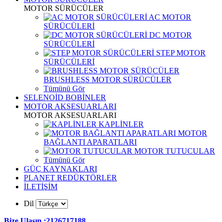
MOTOR SÜRÜCÜLER
AC MOTOR
SÜRÜCÜLERİ
DC MOTOR
SÜRÜCÜLERİ
STEP MOTOR
SÜRÜCÜLERİ
BRUSHLESS MOTOR SÜRÜCÜLER
Tümünü Gör
SELENOİD BOBİNLER
MOTOR AKSESUARLARI
MOTOR AKSESUARLARI
KAPLİNLER
MOTOR
BAĞLANTI APARATLARI
MOTOR TUTUCULAR
Tümünü Gör
GÜÇ KAYNAKLARI
PLANET REDÜKTÖRLER
İLETİŞİM
Dil
Bize Ulaşın :2126717188