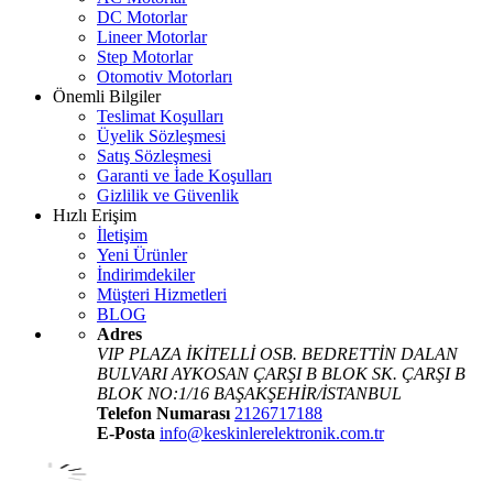
DC Motorlar
Lineer Motorlar
Step Motorlar
Otomotiv Motorları
Önemli Bilgiler
Teslimat Koşulları
Üyelik Sözleşmesi
Satış Sözleşmesi
Garanti ve İade Koşulları
Gizlilik ve Güvenlik
Hızlı Erişim
İletişim
Yeni Ürünler
İndirimdekiler
Müşteri Hizmetleri
BLOG
Adres
VIP PLAZA İKİTELLİ OSB. BEDRETTİN DALAN
BULVARI AYKOSAN ÇARŞI B BLOK SK. ÇARŞI B
BLOK NO:1/16 BAŞAKŞEHİR/İSTANBUL
Telefon Numarası
2126717188
E-Posta
info@keskinlerelektronik.com.tr