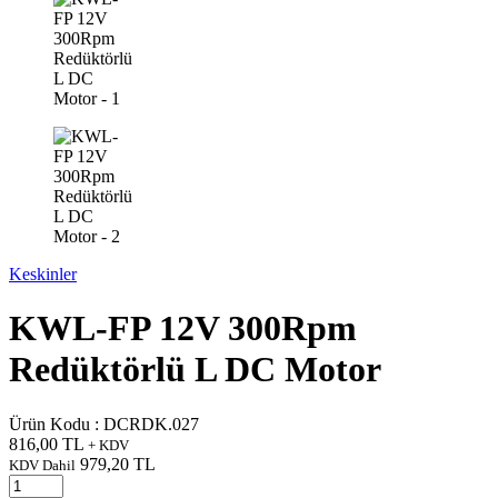
Keskinler
KWL-FP 12V 300Rpm
Redüktörlü L DC Motor
Ürün Kodu :
DCRDK.027
816,00
TL
+ KDV
979,20
TL
KDV Dahil