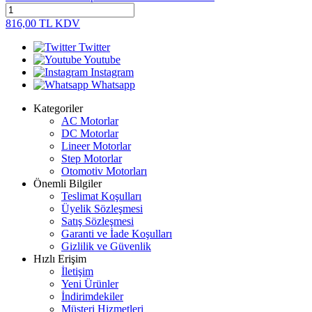
816,00
TL
KDV
Twitter
Youtube
Instagram
Whatsapp
Kategoriler
AC Motorlar
DC Motorlar
Lineer Motorlar
Step Motorlar
Otomotiv Motorları
Önemli Bilgiler
Teslimat Koşulları
Üyelik Sözleşmesi
Satış Sözleşmesi
Garanti ve İade Koşulları
Gizlilik ve Güvenlik
Hızlı Erişim
İletişim
Yeni Ürünler
İndirimdekiler
Müşteri Hizmetleri