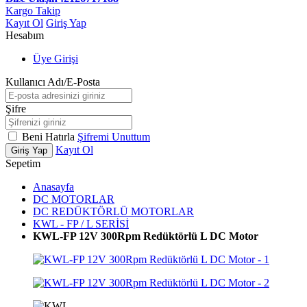
Kargo Takip
Kayıt Ol
Giriş Yap
Hesabım
Üye Girişi
Kullanıcı Adı/E-Posta
Şifre
Beni Hatırla
Şifremi Unuttum
Kayıt Ol
Giriş Yap
Sepetim
Anasayfa
DC MOTORLAR
DC REDÜKTÖRLÜ MOTORLAR
KWL - FP / L SERİSİ
KWL-FP 12V 300Rpm Redüktörlü L DC Motor