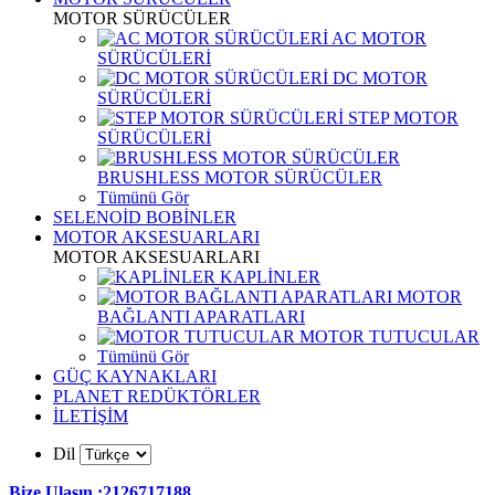
MOTOR SÜRÜCÜLER
AC MOTOR
SÜRÜCÜLERİ
DC MOTOR
SÜRÜCÜLERİ
STEP MOTOR
SÜRÜCÜLERİ
BRUSHLESS MOTOR SÜRÜCÜLER
Tümünü Gör
SELENOİD BOBİNLER
MOTOR AKSESUARLARI
MOTOR AKSESUARLARI
KAPLİNLER
MOTOR
BAĞLANTI APARATLARI
MOTOR TUTUCULAR
Tümünü Gör
GÜÇ KAYNAKLARI
PLANET REDÜKTÖRLER
İLETİŞİM
Dil
Bize Ulaşın :2126717188