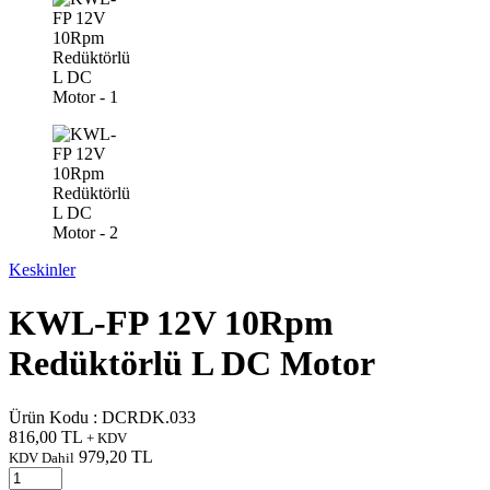
Keskinler
KWL-FP 12V 10Rpm
Redüktörlü L DC Motor
Ürün Kodu :
DCRDK.033
816,00
TL
+ KDV
979,20
TL
KDV Dahil