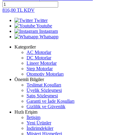
816,00
TL
KDV
Twitter
Youtube
Instagram
Whatsapp
Kategoriler
AC Motorlar
DC Motorlar
Lineer Motorlar
Step Motorlar
Otomotiv Motorları
Önemli Bilgiler
Teslimat Koşulları
Üyelik Sözleşmesi
Satış Sözleşmesi
Garanti ve İade Koşulları
Gizlilik ve Güvenlik
Hızlı Erişim
İletişim
Yeni Ürünler
İndirimdekiler
Müşteri Hizmetleri