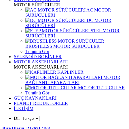
MOTOR SÜRÜCÜLER
AC MOTOR
SÜRÜCÜLERİ
DC MOTOR
SÜRÜCÜLERİ
STEP MOTOR
SÜRÜCÜLERİ
BRUSHLESS MOTOR SÜRÜCÜLER
Tümünü Gör
SELENOİD BOBİNLER
MOTOR AKSESUARLARI
MOTOR AKSESUARLARI
KAPLİNLER
MOTOR
BAĞLANTI APARATLARI
MOTOR TUTUCULAR
Tümünü Gör
GÜÇ KAYNAKLARI
PLANET REDÜKTÖRLER
İLETİŞİM
Dil
Bize Ulaşın :2126717188