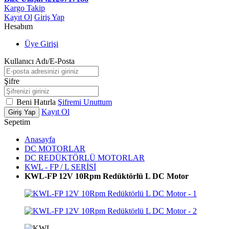
Kargo Takip
Kayıt Ol
Giriş Yap
Hesabım
Üye Girişi
Kullanıcı Adı/E-Posta
Şifre
Beni Hatırla
Şifremi Unuttum
Kayıt Ol
Giriş Yap
Sepetim
Anasayfa
DC MOTORLAR
DC REDÜKTÖRLÜ MOTORLAR
KWL - FP / L SERİSİ
KWL-FP 12V 10Rpm Redüktörlü L DC Motor