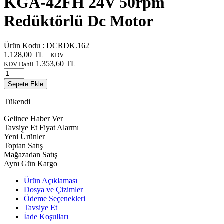
KGA-42FH 24V 50rpm
Redüktörlü Dc Motor
Ürün Kodu :
DCRDK.162
1.128,00
TL
+ KDV
1.353,60
TL
KDV Dahil
Sepete Ekle
Tükendi
Gelince Haber Ver
Tavsiye Et
Fiyat Alarmı
Yeni Ürünler
Toptan Satış
Mağazadan Satış
Aynı Gün Kargo
Ürün Açıklaması
Dosya ve Çizimler
Ödeme Seçenekleri
Tavsiye Et
İade Koşulları