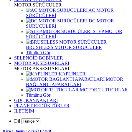
MOTOR SÜRÜCÜLER
AC MOTOR
SÜRÜCÜLERİ
DC MOTOR
SÜRÜCÜLERİ
STEP MOTOR
SÜRÜCÜLERİ
BRUSHLESS MOTOR SÜRÜCÜLER
Tümünü Gör
SELENOİD BOBİNLER
MOTOR AKSESUARLARI
MOTOR AKSESUARLARI
KAPLİNLER
MOTOR
BAĞLANTI APARATLARI
MOTOR TUTUCULAR
Tümünü Gör
GÜÇ KAYNAKLARI
PLANET REDÜKTÖRLER
İLETİŞİM
Dil
Bize Ulaşın :2126717188