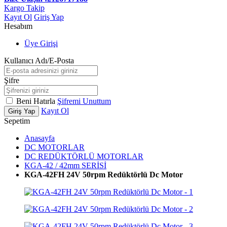
Kargo Takip
Kayıt Ol
Giriş Yap
Hesabım
Üye Girişi
Kullanıcı Adı/E-Posta
Şifre
Beni Hatırla
Şifremi Unuttum
Kayıt Ol
Giriş Yap
Sepetim
Anasayfa
DC MOTORLAR
DC REDÜKTÖRLÜ MOTORLAR
KGA-42 / 42mm SERİSİ
KGA-42FH 24V 50rpm Redüktörlü Dc Motor