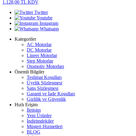
1.128,00
TL
KDV
Twitter
Youtube
Instagram
Whatsapp
Kategoriler
AC Motorlar
DC Motorlar
Lineer Motorlar
Step Motorlar
Otomotiv Motorları
Önemli Bilgiler
Teslimat Koşulları
Üyelik Sözleşmesi
Satış Sözleşmesi
Garanti ve İade Koşulları
Gizlilik ve Güvenlik
Hızlı Erişim
İletişim
Yeni Ürünler
İndirimdekiler
Müşteri Hizmetleri
BLOG