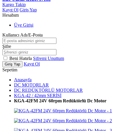
Kargo Takip
Kayıt Ol
Giriş Yap
Hesabım
Üye Girişi
Kullanıcı Adı/E-Posta
Şifre
Beni Hatırla
Şifremi Unuttum
Kayıt Ol
Giriş Yap
Sepetim
Anasayfa
DC MOTORLAR
DC REDÜKTÖRLÜ MOTORLAR
KGA-42 / 42mm SERİSİ
KGA-42FM 24V 60rpm Redüktörlü Dc Motor