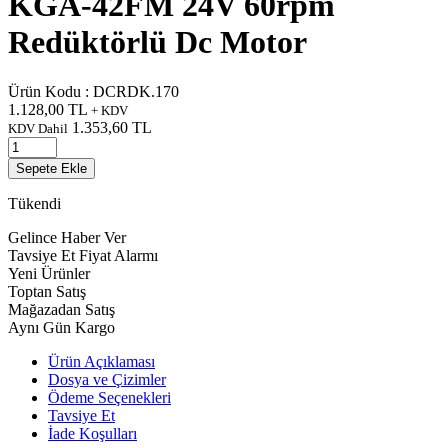
KGA-42FM 24V 60rpm
Redüktörlü Dc Motor
Ürün Kodu :
DCRDK.170
1.128,00
TL
+ KDV
1.353,60
TL
KDV Dahil
Sepete Ekle
Tükendi
Gelince Haber Ver
Tavsiye Et
Fiyat Alarmı
Yeni Ürünler
Toptan Satış
Mağazadan Satış
Aynı Gün Kargo
Ürün Açıklaması
Dosya ve Çizimler
Ödeme Seçenekleri
Tavsiye Et
İade Koşulları