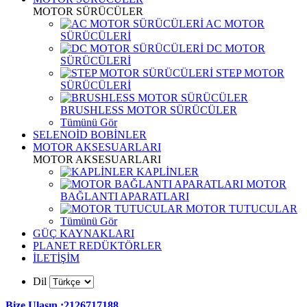
MOTOR SÜRÜCÜLER
AC MOTOR
SÜRÜCÜLERİ
DC MOTOR
SÜRÜCÜLERİ
STEP MOTOR
SÜRÜCÜLERİ
BRUSHLESS MOTOR SÜRÜCÜLER
Tümünü Gör
SELENOİD BOBİNLER
MOTOR AKSESUARLARI
MOTOR AKSESUARLARI
KAPLİNLER
MOTOR
BAĞLANTI APARATLARI
MOTOR TUTUCULAR
Tümünü Gör
GÜÇ KAYNAKLARI
PLANET REDÜKTÖRLER
İLETİŞİM
Dil
Bize Ulaşın :2126717188