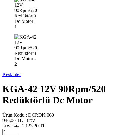
Keskinler
KGA-42 12V 90Rpm/520
Redüktörlü Dc Motor
Ürün Kodu :
DCRDK.060
936,00
TL
+ KDV
1.123,20
TL
KDV Dahil