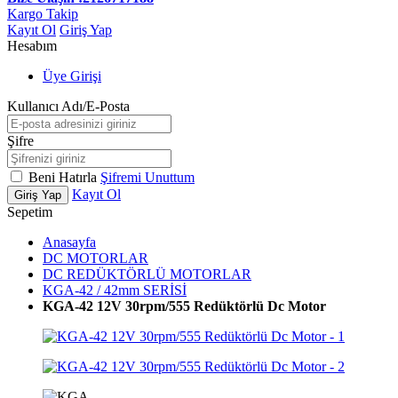
Kargo Takip
Kayıt Ol
Giriş Yap
Hesabım
Üye Girişi
Kullanıcı Adı/E-Posta
Şifre
Beni Hatırla
Şifremi Unuttum
Kayıt Ol
Giriş Yap
Sepetim
Anasayfa
DC MOTORLAR
DC REDÜKTÖRLÜ MOTORLAR
KGA-42 / 42mm SERİSİ
KGA-42 12V 30rpm/555 Redüktörlü Dc Motor