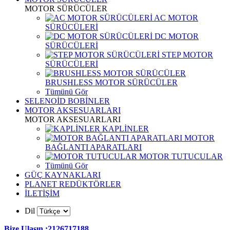
MOTOR SÜRÜCÜLER
AC MOTOR
SÜRÜCÜLERİ
DC MOTOR
SÜRÜCÜLERİ
STEP MOTOR
SÜRÜCÜLERİ
BRUSHLESS MOTOR SÜRÜCÜLER
Tümünü Gör
SELENOİD BOBİNLER
MOTOR AKSESUARLARI
MOTOR AKSESUARLARI
KAPLİNLER
MOTOR
BAĞLANTI APARATLARI
MOTOR TUTUCULAR
Tümünü Gör
GÜÇ KAYNAKLARI
PLANET REDÜKTÖRLER
İLETİŞİM
Dil
Bize Ulaşın :2126717188