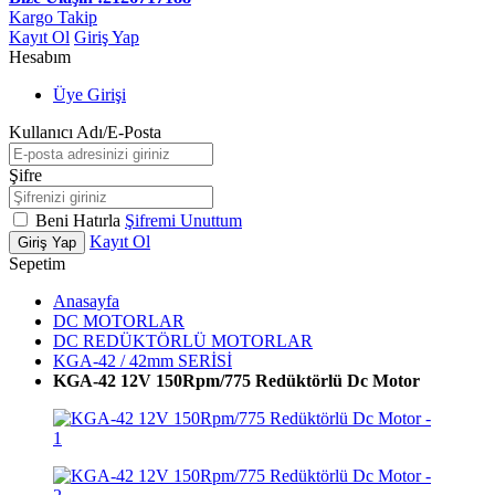
Kargo Takip
Kayıt Ol
Giriş Yap
Hesabım
Üye Girişi
Kullanıcı Adı/E-Posta
Şifre
Beni Hatırla
Şifremi Unuttum
Kayıt Ol
Giriş Yap
Sepetim
Anasayfa
DC MOTORLAR
DC REDÜKTÖRLÜ MOTORLAR
KGA-42 / 42mm SERİSİ
KGA-42 12V 150Rpm/775 Redüktörlü Dc Motor