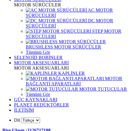
MOTOR SÜRÜCÜLER
AC MOTOR
SÜRÜCÜLERİ
DC MOTOR
SÜRÜCÜLERİ
STEP MOTOR
SÜRÜCÜLERİ
BRUSHLESS MOTOR SÜRÜCÜLER
Tümünü Gör
SELENOİD BOBİNLER
MOTOR AKSESUARLARI
MOTOR AKSESUARLARI
KAPLİNLER
MOTOR
BAĞLANTI APARATLARI
MOTOR TUTUCULAR
Tümünü Gör
GÜÇ KAYNAKLARI
PLANET REDÜKTÖRLER
İLETİŞİM
Dil
Bize Ulaşın :2126717188