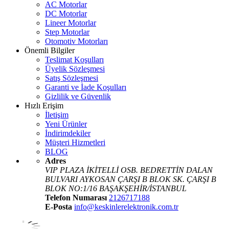
AC Motorlar
DC Motorlar
Lineer Motorlar
Step Motorlar
Otomotiv Motorları
Önemli Bilgiler
Teslimat Koşulları
Üyelik Sözleşmesi
Satış Sözleşmesi
Garanti ve İade Koşulları
Gizlilik ve Güvenlik
Hızlı Erişim
İletişim
Yeni Ürünler
İndirimdekiler
Müşteri Hizmetleri
BLOG
Adres
VIP PLAZA İKİTELLİ OSB. BEDRETTİN DALAN
BULVARI AYKOSAN ÇARŞI B BLOK SK. ÇARŞI B
BLOK NO:1/16 BAŞAKŞEHİR/İSTANBUL
Telefon Numarası
2126717188
E-Posta
info@keskinlerelektronik.com.tr