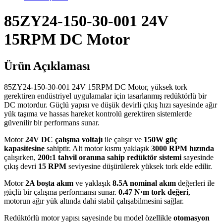
85ZY24-150-30-001 24V
15RPM DC Motor
Ürün Açıklaması
85ZY24-150-30-001 24V 15RPM DC Motor, yüksek tork
gerektiren endüstriyel uygulamalar için tasarlanmış redüktörlü bir
DC motordur. Güçlü yapısı ve düşük devirli çıkış hızı sayesinde ağır
yük taşıma ve hassas hareket kontrolü gerektiren sistemlerde
güvenilir bir performans sunar.
Motor
24V DC çalışma voltajı
ile çalışır ve
150W güç
kapasitesine
sahiptir. Alt motor kısmı yaklaşık
3000 RPM hızında
çalışırken,
200:1 tahvil oranına sahip redüktör sistemi
sayesinde
çıkış devri
15 RPM
seviyesine düşürülerek yüksek tork elde edilir.
Motor
2A boşta akım
ve yaklaşık
8.5A nominal akım
değerleri ile
güçlü bir çalışma performansı sunar.
0.47 N·m tork değeri
,
motorun ağır yük altında dahi stabil çalışabilmesini sağlar.
Redüktörlü motor yapısı sayesinde bu model özellikle
otomasyon