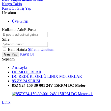
Kargo Takip
Kayıt Ol
Giriş Yap
Hesabım
Üye Girişi
Kullanıcı Adı/E-Posta
Şifre
Beni Hatırla
Şifremi Unuttum
Kayıt Ol
Giriş Yap
Sepetim
Anasayfa
DC MOTORLAR
DC REDÜKTÖRLÜ LINIX MOTORLAR
85 ZY 24 SERİSİ
85ZY24-150-30-001 24V 15RPM DC Motor
Linix