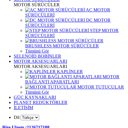
MOTOR SÜRÜCÜLER
AC MOTOR
SÜRÜCÜLERİ
DC MOTOR
SÜRÜCÜLERİ
STEP MOTOR
SÜRÜCÜLERİ
BRUSHLESS MOTOR SÜRÜCÜLER
Tümünü Gör
SELENOİD BOBİNLER
MOTOR AKSESUARLARI
MOTOR AKSESUARLARI
KAPLİNLER
MOTOR
BAĞLANTI APARATLARI
MOTOR TUTUCULAR
Tümünü Gör
GÜÇ KAYNAKLARI
PLANET REDÜKTÖRLER
İLETİŞİM
Dil
Bize Ulaşın :2126717188