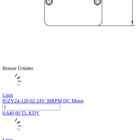
Benzer Ürünler
Linix
85ZY24-120-02 24V 30RPM DC Motor
8.640,00
TL
KDV
Linix