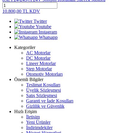
10.800,00
TL
KDV
Twitter
Youtube
Instagram
Whatsapp
Kategoriler
AC Motorlar
DC Motorlar
Lineer Motorlar
Step Motorlar
Otomotiv Motorları
Önemli Bilgiler
Teslimat Koşulları
Üyelik Sözleşmesi
Satış Sözleşmesi
Garanti ve İade Koşulları
Gizlilik ve Güvenlik
Hızlı Erişim
İletişim
Yeni Ürünler
İndirimdekiler
Müşteri Hizmetleri