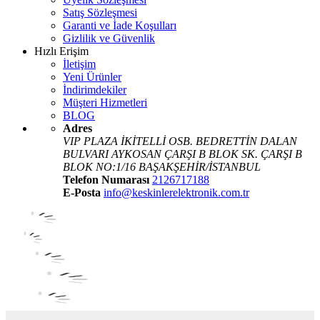
Satış Sözleşmesi
Garanti ve İade Koşulları
Gizlilik ve Güvenlik
Hızlı Erişim
İletişim
Yeni Ürünler
İndirimdekiler
Müşteri Hizmetleri
BLOG
Adres
VIP PLAZA İKİTELLİ OSB. BEDRETTİN DALAN
BULVARI AYKOSAN ÇARŞI B BLOK SK. ÇARŞI B
BLOK NO:1/16 BAŞAKŞEHİR/İSTANBUL
Telefon Numarası
2126717188
E-Posta
info@keskinlerelektronik.com.tr