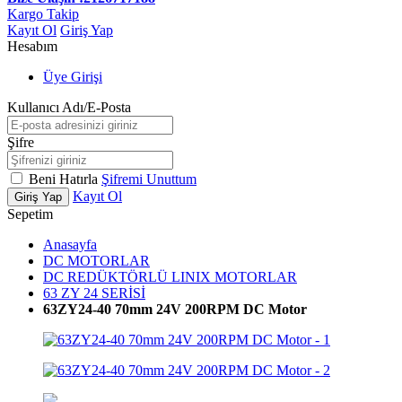
Kargo Takip
Kayıt Ol
Giriş Yap
Hesabım
Üye Girişi
Kullanıcı Adı/E-Posta
Şifre
Beni Hatırla
Şifremi Unuttum
Kayıt Ol
Giriş Yap
Sepetim
Anasayfa
DC MOTORLAR
DC REDÜKTÖRLÜ LINIX MOTORLAR
63 ZY 24 SERİSİ
63ZY24-40 70mm 24V 200RPM DC Motor