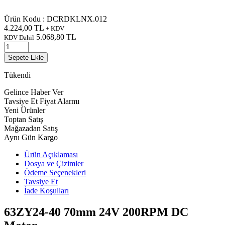
Ürün Kodu :
DCRDKLNX.012
4.224,00
TL
+ KDV
5.068,80
TL
KDV Dahil
Sepete Ekle
Tükendi
Gelince Haber Ver
Tavsiye Et
Fiyat Alarmı
Yeni Ürünler
Toptan Satış
Mağazadan Satış
Aynı Gün Kargo
Ürün Açıklaması
Dosya ve Çizimler
Ödeme Seçenekleri
Tavsiye Et
İade Koşulları
63ZY24-40 70mm 24V 200RPM DC