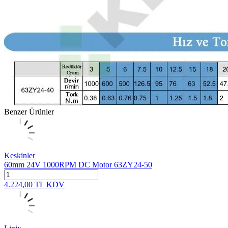
Benzer Ürünler
Keskinler
60mm 24V 1000RPM DC Motor 63ZY24-50
4.224,00
TL
KDV