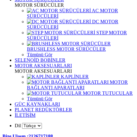
MOTOR SÜRÜCÜLER
AC MOTOR
SÜRÜCÜLERİ
DC MOTOR
SÜRÜCÜLERİ
STEP MOTOR
SÜRÜCÜLERİ
BRUSHLESS MOTOR SÜRÜCÜLER
Tümünü Gör
SELENOİD BOBİNLER
MOTOR AKSESUARLARI
MOTOR AKSESUARLARI
KAPLİNLER
MOTOR
BAĞLANTI APARATLARI
MOTOR TUTUCULAR
Tümünü Gör
GÜÇ KAYNAKLARI
PLANET REDÜKTÖRLER
İLETİŞİM
Dil
Bize Ulaşın :2126717188