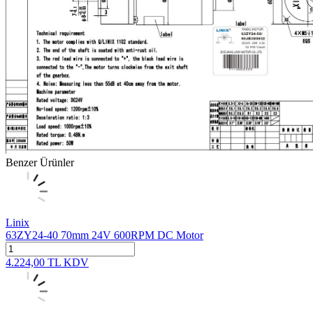
Benzer Ürünler
Linix
63ZY24-40 70mm 24V 600RPM DC Motor
4.224,00
TL
KDV