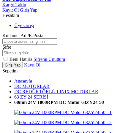
Kargo Takip
Kayıt Ol
Giriş Yap
Hesabım
Üye Girişi
Kullanıcı Adı/E-Posta
Şifre
Beni Hatırla
Şifremi Unuttum
Kayıt Ol
Giriş Yap
Sepetim
Anasayfa
DC MOTORLAR
DC REDÜKTÖRLÜ LINIX MOTORLAR
63 ZY 24 SERİSİ
60mm 24V 1000RPM DC Motor 63ZY24-50