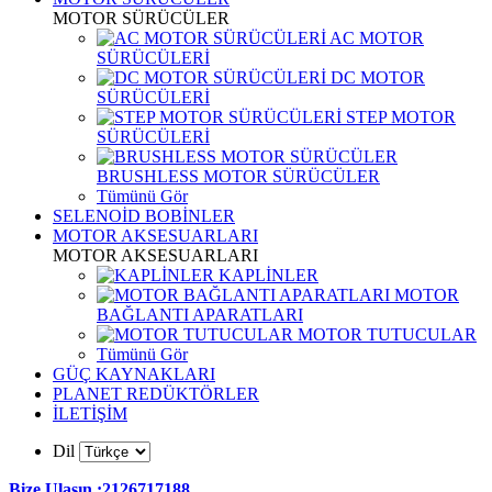
MOTOR SÜRÜCÜLER
AC MOTOR
SÜRÜCÜLERİ
DC MOTOR
SÜRÜCÜLERİ
STEP MOTOR
SÜRÜCÜLERİ
BRUSHLESS MOTOR SÜRÜCÜLER
Tümünü Gör
SELENOİD BOBİNLER
MOTOR AKSESUARLARI
MOTOR AKSESUARLARI
KAPLİNLER
MOTOR
BAĞLANTI APARATLARI
MOTOR TUTUCULAR
Tümünü Gör
GÜÇ KAYNAKLARI
PLANET REDÜKTÖRLER
İLETİŞİM
Dil
Bize Ulaşın :2126717188