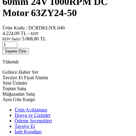
60mm 24V 1000RPM DC
Motor 63ZY24-50
Ürün Kodu :
DCRDKLNX.040
4.224,00
TL
+ KDV
5.068,80
TL
KDV Dahil
Sepete Ekle
Tükendi
Gelince Haber Ver
Tavsiye Et
Fiyat Alarmı
Yeni Ürünler
Toptan Satış
Mağazadan Satış
Aynı Gün Kargo
Ürün Açıklaması
Dosya ve Çizimler
Ödeme Seçenekleri
Tavsiye Et
İade Koşulları