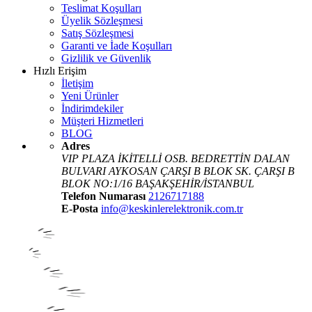
Teslimat Koşulları
Üyelik Sözleşmesi
Satış Sözleşmesi
Garanti ve İade Koşulları
Gizlilik ve Güvenlik
Hızlı Erişim
İletişim
Yeni Ürünler
İndirimdekiler
Müşteri Hizmetleri
BLOG
Adres
VIP PLAZA İKİTELLİ OSB. BEDRETTİN DALAN
BULVARI AYKOSAN ÇARŞI B BLOK SK. ÇARŞI B
BLOK NO:1/16 BAŞAKŞEHİR/İSTANBUL
Telefon Numarası
2126717188
E-Posta
info@keskinlerelektronik.com.tr