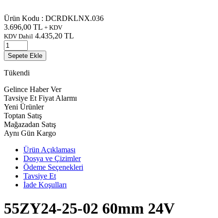
Ürün Kodu :
DCRDKLNX.036
3.696,00
TL
+ KDV
4.435,20
TL
KDV Dahil
Sepete Ekle
Tükendi
Gelince Haber Ver
Tavsiye Et
Fiyat Alarmı
Yeni Ürünler
Toptan Satış
Mağazadan Satış
Aynı Gün Kargo
Ürün Açıklaması
Dosya ve Çizimler
Ödeme Seçenekleri
Tavsiye Et
İade Koşulları
55ZY24-25-02 60mm 24V