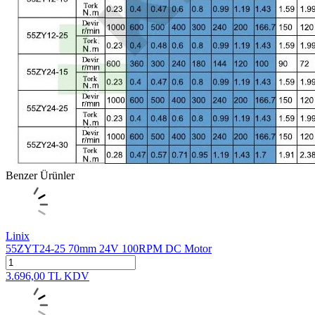
Benzer Ürünler
Linix
55ZYT24-25 70mm 24V 100RPM DC Motor
3.696,00
TL
KDV