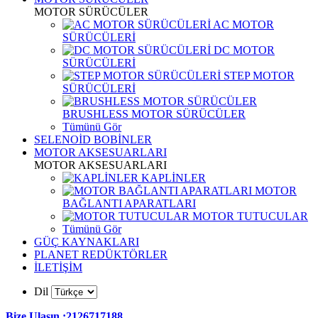
MOTOR SÜRÜCÜLER
AC MOTOR
SÜRÜCÜLERİ
DC MOTOR
SÜRÜCÜLERİ
STEP MOTOR
SÜRÜCÜLERİ
BRUSHLESS MOTOR SÜRÜCÜLER
Tümünü Gör
SELENOİD BOBİNLER
MOTOR AKSESUARLARI
MOTOR AKSESUARLARI
KAPLİNLER
MOTOR
BAĞLANTI APARATLARI
MOTOR TUTUCULAR
Tümünü Gör
GÜÇ KAYNAKLARI
PLANET REDÜKTÖRLER
İLETİŞİM
Dil
Bize Ulaşın :2126717188