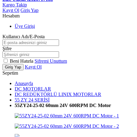
Kargo Takip
Kayıt Ol
Giriş Yap
Hesabım
Üye Girişi
Kullanıcı Adı/E-Posta
Şifre
Beni Hatırla
Şifremi Unuttum
Kayıt Ol
Giriş Yap
Sepetim
Anasayfa
DC MOTORLAR
DC REDÜKTÖRLÜ LINIX MOTORLAR
55 ZY 24 SERİSİ
55ZY24-25-02 60mm 24V 600RPM DC Motor