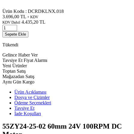
Ürün Kodu :
DCRDKLNX.018
3.696,00
TL
+ KDV
4.435,20
TL
KDV Dahil
Sepete Ekle
Tükendi
Gelince Haber Ver
Tavsiye Et
Fiyat Alarmı
Yeni Ürünler
Toptan Satış
Mağazadan Satış
Aynı Gün Kargo
Ürün Açıklaması
Dosya ve Çizimler
Ödeme Seçenekleri
Tavsiye Et
İade Koşulları
55ZY24-25-02 60mm 24V 100RPM DC