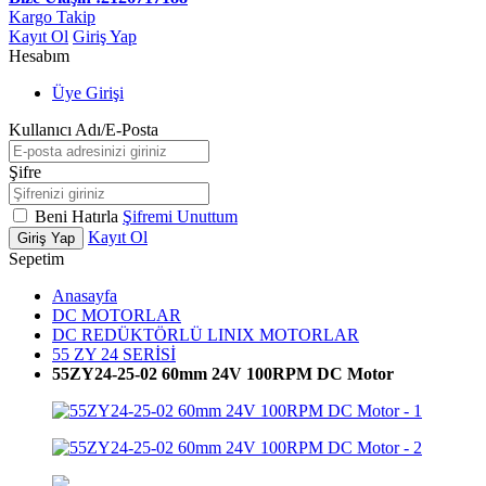
Kargo Takip
Kayıt Ol
Giriş Yap
Hesabım
Üye Girişi
Kullanıcı Adı/E-Posta
Şifre
Beni Hatırla
Şifremi Unuttum
Kayıt Ol
Giriş Yap
Sepetim
Anasayfa
DC MOTORLAR
DC REDÜKTÖRLÜ LINIX MOTORLAR
55 ZY 24 SERİSİ
55ZY24-25-02 60mm 24V 100RPM DC Motor