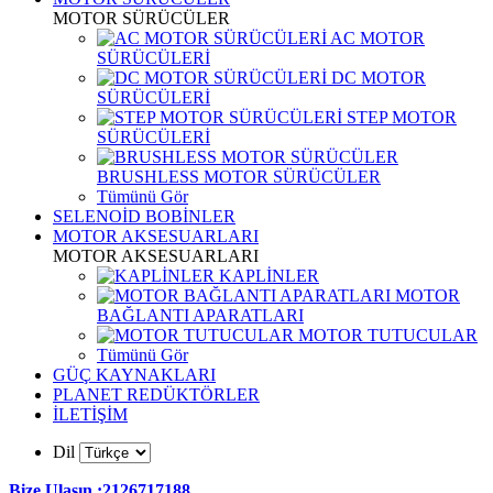
MOTOR SÜRÜCÜLER
AC MOTOR
SÜRÜCÜLERİ
DC MOTOR
SÜRÜCÜLERİ
STEP MOTOR
SÜRÜCÜLERİ
BRUSHLESS MOTOR SÜRÜCÜLER
Tümünü Gör
SELENOİD BOBİNLER
MOTOR AKSESUARLARI
MOTOR AKSESUARLARI
KAPLİNLER
MOTOR
BAĞLANTI APARATLARI
MOTOR TUTUCULAR
Tümünü Gör
GÜÇ KAYNAKLARI
PLANET REDÜKTÖRLER
İLETİŞİM
Dil
Bize Ulaşın :2126717188