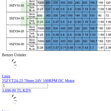
Benzer Ürünler
Linix
55ZYT24-25 70mm 24V 100RPM DC Motor
3.696,00
TL
KDV