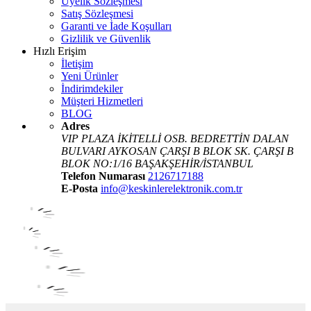
Üyelik Sözleşmesi
Satış Sözleşmesi
Garanti ve İade Koşulları
Gizlilik ve Güvenlik
Hızlı Erişim
İletişim
Yeni Ürünler
İndirimdekiler
Müşteri Hizmetleri
BLOG
Adres
VIP PLAZA İKİTELLİ OSB. BEDRETTİN DALAN
BULVARI AYKOSAN ÇARŞI B BLOK SK. ÇARŞI B
BLOK NO:1/16 BAŞAKŞEHİR/İSTANBUL
Telefon Numarası
2126717188
E-Posta
info@keskinlerelektronik.com.tr