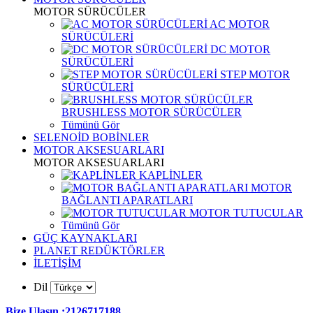
MOTOR SÜRÜCÜLER
AC MOTOR
SÜRÜCÜLERİ
DC MOTOR
SÜRÜCÜLERİ
STEP MOTOR
SÜRÜCÜLERİ
BRUSHLESS MOTOR SÜRÜCÜLER
Tümünü Gör
SELENOİD BOBİNLER
MOTOR AKSESUARLARI
MOTOR AKSESUARLARI
KAPLİNLER
MOTOR
BAĞLANTI APARATLARI
MOTOR TUTUCULAR
Tümünü Gör
GÜÇ KAYNAKLARI
PLANET REDÜKTÖRLER
İLETİŞİM
Dil
Bize Ulaşın :2126717188