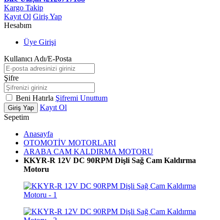
Kargo Takip
Kayıt Ol
Giriş Yap
Hesabım
Üye Girişi
Kullanıcı Adı/E-Posta
Şifre
Beni Hatırla
Şifremi Unuttum
Kayıt Ol
Giriş Yap
Sepetim
Anasayfa
OTOMOTİV MOTORLARI
ARABA CAM KALDIRMA MOTORU
KKYR-R 12V DC 90RPM Dişli Sağ Cam Kaldırma
Motoru