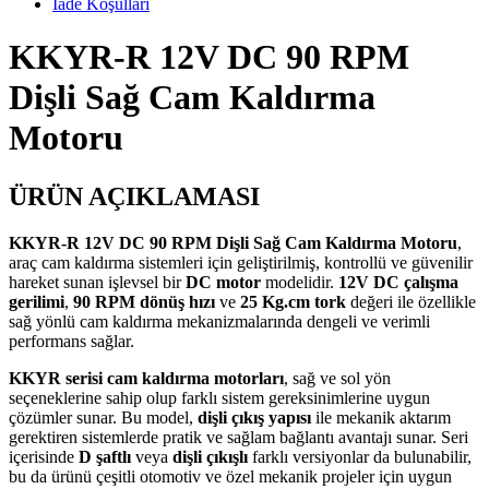
İade Koşulları
KKYR-R 12V DC 90 RPM
Dişli Sağ Cam Kaldırma
Motoru
ÜRÜN AÇIKLAMASI
KKYR-R 12V DC 90 RPM Dişli Sağ Cam Kaldırma Motoru
,
araç cam kaldırma sistemleri için geliştirilmiş, kontrollü ve güvenilir
hareket sunan işlevsel bir
DC motor
modelidir.
12V DC çalışma
gerilimi
,
90 RPM dönüş hızı
ve
25 Kg.cm tork
değeri ile özellikle
sağ yönlü cam kaldırma mekanizmalarında dengeli ve verimli
performans sağlar.
KKYR serisi cam kaldırma motorları
, sağ ve sol yön
seçeneklerine sahip olup farklı sistem gereksinimlerine uygun
çözümler sunar. Bu model,
dişli çıkış yapısı
ile mekanik aktarım
gerektiren sistemlerde pratik ve sağlam bağlantı avantajı sunar. Seri
içerisinde
D şaftlı
veya
dişli çıkışlı
farklı versiyonlar da bulunabilir,
bu da ürünü çeşitli otomotiv ve özel mekanik projeler için uygun