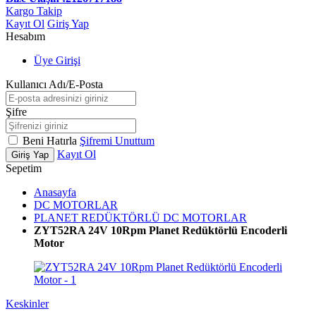
Kargo Takip
Kayıt Ol
Giriş Yap
Hesabım
Üye Girişi
Kullanıcı Adı/E-Posta
Şifre
Beni Hatırla
Şifremi Unuttum
Kayıt Ol
Giriş Yap
Sepetim
Anasayfa
DC MOTORLAR
PLANET REDÜKTÖRLÜ DC MOTORLAR
ZYT52RA 24V 10Rpm Planet Redüktörlü Encoderli
Motor
Keskinler