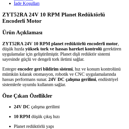
İade Koşulları
ZYT52RA 24V 10 RPM Planet Redüktörlü
Encoderli Motor
Ürün Açıklaması
ZYT52RA 24V 10 RPM planet redüktörlü encoderli motor
,
düşük hızda
yüksek tork ve hassas hareket kontrolü
gerektiren
uygulamalar için geliştirilmiştir. Planet dişli redüktör sistemi
sayesinde güçlü ve dengeli tork iletimi sağlar.
Entegre
encoder geri bildirim sistemi
, hız ve konum kontrolünü
mümkün kılarak otomasyon, robotik ve CNC uygulamalarında
hassas performans sunar.
24V DC çalışma gerilimi
, endüstriyel
sistemlerle uyumlu kullanım sağlar.
Öne Çıkan Özellikler
24V DC
çalışma gerilimi
10 RPM
düşük çıkış hızı
Planet redüktörlü yapı