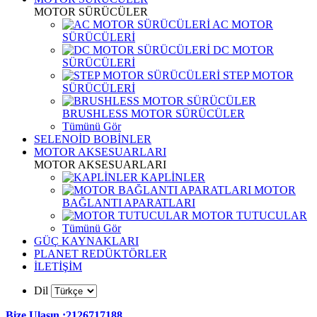
MOTOR SÜRÜCÜLER
AC MOTOR
SÜRÜCÜLERİ
DC MOTOR
SÜRÜCÜLERİ
STEP MOTOR
SÜRÜCÜLERİ
BRUSHLESS MOTOR SÜRÜCÜLER
Tümünü Gör
SELENOİD BOBİNLER
MOTOR AKSESUARLARI
MOTOR AKSESUARLARI
KAPLİNLER
MOTOR
BAĞLANTI APARATLARI
MOTOR TUTUCULAR
Tümünü Gör
GÜÇ KAYNAKLARI
PLANET REDÜKTÖRLER
İLETİŞİM
Dil
Bize Ulaşın :2126717188