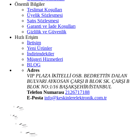
Önemli Bilgiler
Teslimat Koşulları
Üyelik Sözleşmesi
Satış Sözleşmesi
Garanti ve İade Koşulları
Gizlilik ve Güvenlik
Hızlı Erişim
İletişim
Yeni Ürünler
İndirimdekiler
Müşteri Hizmetleri
BLOG
Adres
VIP PLAZA İKİTELLİ OSB. BEDRETTİN DALAN
BULVARI AYKOSAN ÇARŞI B BLOK SK. ÇARŞI B
BLOK NO:1/16 BAŞAKŞEHİR/İSTANBUL
Telefon Numarası
2126717188
E-Posta
info@keskinlerelektronik.com.tr