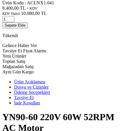
Ürün Kodu :
ACLNX1.041
8.400,00
TL
+ KDV
10.080,00
TL
KDV Dahil
Sepete Ekle
Tükendi
Gelince Haber Ver
Tavsiye Et
Fiyat Alarmı
Yeni Ürünler
Toptan Satış
Mağazadan Satış
Aynı Gün Kargo
Ürün Açıklaması
Dosya ve Çizimler
Ödeme Seçenekleri
Tavsiye Et
İade Koşulları
YN90-60 220V 60W 52RPM
AC Motor