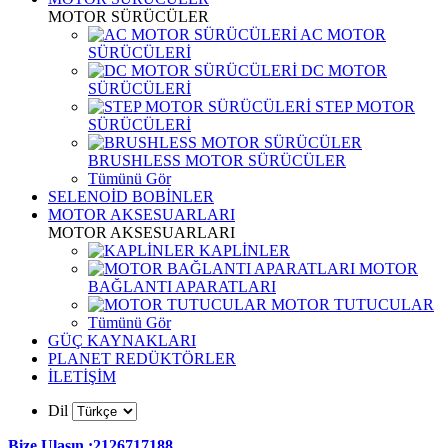
MOTOR SÜRÜCÜLER
AC MOTOR
SÜRÜCÜLERİ
DC MOTOR
SÜRÜCÜLERİ
STEP MOTOR
SÜRÜCÜLERİ
BRUSHLESS MOTOR SÜRÜCÜLER
Tümünü Gör
SELENOİD BOBİNLER
MOTOR AKSESUARLARI
MOTOR AKSESUARLARI
KAPLİNLER
MOTOR
BAĞLANTI APARATLARI
MOTOR TUTUCULAR
Tümünü Gör
GÜÇ KAYNAKLARI
PLANET REDÜKTÖRLER
İLETİŞİM
Dil
Bize Ulaşın :2126717188