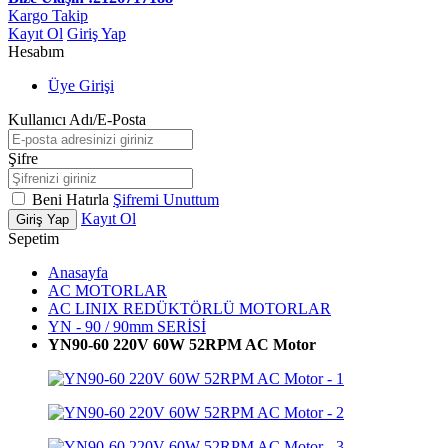
Kargo Takip
Kayıt Ol
Giriş Yap
Hesabım
Üye Girişi
Kullanıcı Adı/E-Posta
Şifre
Beni Hatırla
Şifremi Unuttum
Kayıt Ol
Giriş Yap
Sepetim
Anasayfa
AC MOTORLAR
AC LINIX REDÜKTÖRLÜ MOTORLAR
YN - 90 / 90mm SERİSİ
YN90-60 220V 60W 52RPM AC Motor