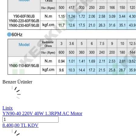
Benzer Ürünler
Linix
YN90-40 220V 40W 1.3RPM AC Motor
8.400,00
TL
KDV