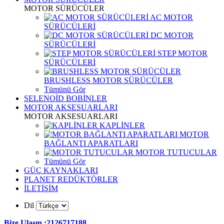
MOTOR SÜRÜCÜLER
AC MOTOR
SÜRÜCÜLERİ
DC MOTOR
SÜRÜCÜLERİ
STEP MOTOR
SÜRÜCÜLERİ
BRUSHLESS MOTOR SÜRÜCÜLER
Tümünü Gör
SELENOİD BOBİNLER
MOTOR AKSESUARLARI
MOTOR AKSESUARLARI
KAPLİNLER
MOTOR
BAĞLANTI APARATLARI
MOTOR TUTUCULAR
Tümünü Gör
GÜÇ KAYNAKLARI
PLANET REDÜKTÖRLER
İLETİŞİM
Dil
Bize Ulaşın :2126717188