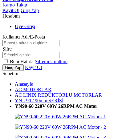
Kargo Takip
Kayıt Ol
Giriş Yap
Hesabım
Üye Girişi
Kullanıcı Adı/E-Posta
Şifre
Beni Hatırla
Şifremi Unuttum
Kayıt Ol
Giriş Yap
Sepetim
Anasayfa
AC MOTORLAR
AC LINIX REDÜKTÖRLÜ MOTORLAR
YN - 90 / 90mm SERİSİ
YN90-60 220V 60W 26RPM AC Motor