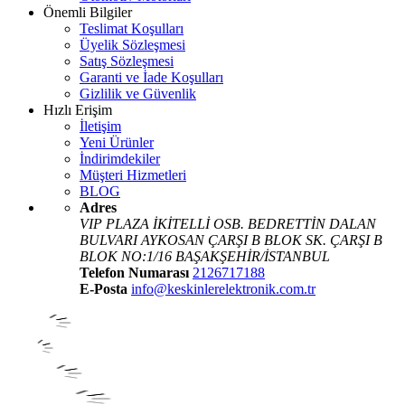
Önemli Bilgiler
Teslimat Koşulları
Üyelik Sözleşmesi
Satış Sözleşmesi
Garanti ve İade Koşulları
Gizlilik ve Güvenlik
Hızlı Erişim
İletişim
Yeni Ürünler
İndirimdekiler
Müşteri Hizmetleri
BLOG
Adres
VIP PLAZA İKİTELLİ OSB. BEDRETTİN DALAN
BULVARI AYKOSAN ÇARŞI B BLOK SK. ÇARŞI B
BLOK NO:1/16 BAŞAKŞEHİR/İSTANBUL
Telefon Numarası
2126717188
E-Posta
info@keskinlerelektronik.com.tr