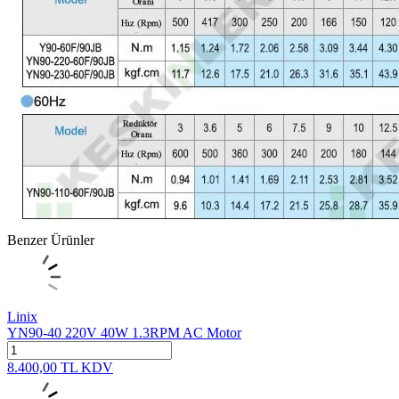
Benzer Ürünler
Linix
YN90-40 220V 40W 1.3RPM AC Motor
8.400,00
TL
KDV