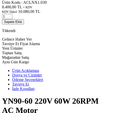
Ürün Kodu :
ACLNX1.039
8.400,00
TL
+ KDV
10.080,00
TL
KDV Dahil
Sepete Ekle
Tükendi
Gelince Haber Ver
Tavsiye Et
Fiyat Alarmı
Yeni Ürünler
Toptan Satış
Mağazadan Satış
Aynı Gün Kargo
Ürün Açıklaması
Dosya ve Çizimler
Ödeme Seçenekleri
Tavsiye Et
İade Koşulları
YN90-60 220V 60W 26RPM
AC Motor