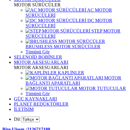
MOTOR SÜRÜCÜLER
AC MOTOR
SÜRÜCÜLERİ
DC MOTOR
SÜRÜCÜLERİ
STEP MOTOR
SÜRÜCÜLERİ
BRUSHLESS MOTOR SÜRÜCÜLER
Tümünü Gör
SELENOİD BOBİNLER
MOTOR AKSESUARLARI
MOTOR AKSESUARLARI
KAPLİNLER
MOTOR
BAĞLANTI APARATLARI
MOTOR TUTUCULAR
Tümünü Gör
GÜÇ KAYNAKLARI
PLANET REDÜKTÖRLER
İLETİŞİM
Dil
Bize Ulaşın :2126717188