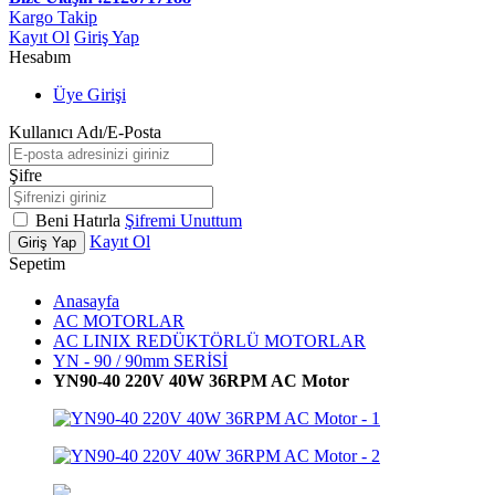
Kargo Takip
Kayıt Ol
Giriş Yap
Hesabım
Üye Girişi
Kullanıcı Adı/E-Posta
Şifre
Beni Hatırla
Şifremi Unuttum
Kayıt Ol
Giriş Yap
Sepetim
Anasayfa
AC MOTORLAR
AC LINIX REDÜKTÖRLÜ MOTORLAR
YN - 90 / 90mm SERİSİ
YN90-40 220V 40W 36RPM AC Motor