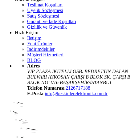
Teslimat Koşulları
Üyelik Sözleşmesi
Satış Sözleşmesi
Garanti ve İade Koşulları
Gizlilik ve Güvenlik
Hızlı Erişim
İletişim
Yeni Ürünler
İndirimdekiler
Müşteri Hizmetleri
BLOG
Adres
VIP PLAZA İKİTELLİ OSB. BEDRETTİN DALAN
BULVARI AYKOSAN ÇARŞI B BLOK SK. ÇARŞI B
BLOK NO:1/16 BAŞAKŞEHİR/İSTANBUL
Telefon Numarası
2126717188
E-Posta
info@keskinlerelektronik.com.tr