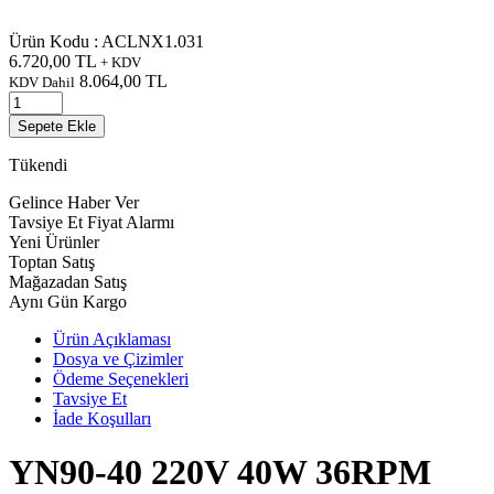
Ürün Kodu :
ACLNX1.031
6.720,00
TL
+ KDV
8.064,00
TL
KDV Dahil
Sepete Ekle
Tükendi
Gelince Haber Ver
Tavsiye Et
Fiyat Alarmı
Yeni Ürünler
Toptan Satış
Mağazadan Satış
Aynı Gün Kargo
Ürün Açıklaması
Dosya ve Çizimler
Ödeme Seçenekleri
Tavsiye Et
İade Koşulları
YN90-40 220V 40W 36RPM