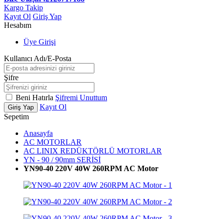
Kargo Takip
Kayıt Ol
Giriş Yap
Hesabım
Üye Girişi
Kullanıcı Adı/E-Posta
Şifre
Beni Hatırla
Şifremi Unuttum
Kayıt Ol
Giriş Yap
Sepetim
Anasayfa
AC MOTORLAR
AC LINIX REDÜKTÖRLÜ MOTORLAR
YN - 90 / 90mm SERİSİ
YN90-40 220V 40W 260RPM AC Motor