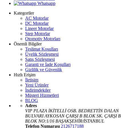
Whatsapp
Kategoriler
AC Motorlar
DC Motorlar
Lineer Motorlar
Step Motorlar
Otomotiv Motorları
Önemli Bilgiler
Teslimat Koşulları
Üyelik Sözleşmesi
Satış Sözleşmesi
Garanti ve İade Koşulları
Gizlilik ve Güvenlik
Hızlı Erişim
İletişim
Yeni Ürünler
İndirimdekiler
Müşteri Hizmetleri
BLOG
Adres
VIP PLAZA İKİTELLİ OSB. BEDRETTİN DALAN
BULVARI AYKOSAN ÇARŞI B BLOK SK. ÇARŞI B
BLOK NO:1/16 BAŞAKŞEHİR/İSTANBUL
Telefon Numarası
2126717188