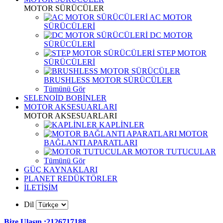
MOTOR SÜRÜCÜLER
AC MOTOR
SÜRÜCÜLERİ
DC MOTOR
SÜRÜCÜLERİ
STEP MOTOR
SÜRÜCÜLERİ
BRUSHLESS MOTOR SÜRÜCÜLER
Tümünü Gör
SELENOİD BOBİNLER
MOTOR AKSESUARLARI
MOTOR AKSESUARLARI
KAPLİNLER
MOTOR
BAĞLANTI APARATLARI
MOTOR TUTUCULAR
Tümünü Gör
GÜÇ KAYNAKLARI
PLANET REDÜKTÖRLER
İLETİŞİM
Dil
Bize Ulaşın :2126717188