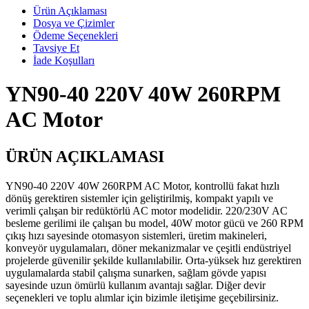
Ürün Açıklaması
Dosya ve Çizimler
Ödeme Seçenekleri
Tavsiye Et
İade Koşulları
YN90-40 220V 40W 260RPM
AC Motor
ÜRÜN AÇIKLAMASI
YN90-40 220V 40W 260RPM AC Motor, kontrollü fakat hızlı
dönüş gerektiren sistemler için geliştirilmiş, kompakt yapılı ve
verimli çalışan bir redüktörlü AC motor modelidir. 220/230V AC
besleme gerilimi ile çalışan bu model, 40W motor gücü ve 260 RPM
çıkış hızı sayesinde otomasyon sistemleri, üretim makineleri,
konveyör uygulamaları, döner mekanizmalar ve çeşitli endüstriyel
projelerde güvenilir şekilde kullanılabilir. Orta-yüksek hız gerektiren
uygulamalarda stabil çalışma sunarken, sağlam gövde yapısı
sayesinde uzun ömürlü kullanım avantajı sağlar. Diğer devir
seçenekleri ve toplu alımlar için bizimle iletişime geçebilirsiniz.