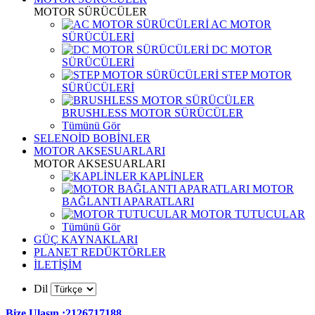
MOTOR SÜRÜCÜLER
AC MOTOR
SÜRÜCÜLERİ
DC MOTOR
SÜRÜCÜLERİ
STEP MOTOR
SÜRÜCÜLERİ
BRUSHLESS MOTOR SÜRÜCÜLER
Tümünü Gör
SELENOİD BOBİNLER
MOTOR AKSESUARLARI
MOTOR AKSESUARLARI
KAPLİNLER
MOTOR
BAĞLANTI APARATLARI
MOTOR TUTUCULAR
Tümünü Gör
GÜÇ KAYNAKLARI
PLANET REDÜKTÖRLER
İLETİŞİM
Dil
Bize Ulaşın :2126717188