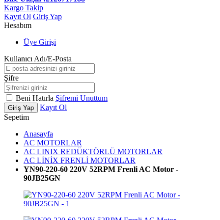
Kargo Takip
Kayıt Ol
Giriş Yap
Hesabım
Üye Girişi
Kullanıcı Adı/E-Posta
Şifre
Beni Hatırla
Şifremi Unuttum
Kayıt Ol
Giriş Yap
Sepetim
Anasayfa
AC MOTORLAR
AC LINIX REDÜKTÖRLÜ MOTORLAR
AC LİNİX FRENLİ MOTORLAR
YN90-220-60 220V 52RPM Frenli AC Motor -
90JB25GN