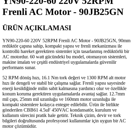
YN90-220-60 220V 52RPM
Frenli AC Motor - 90JB25GN
ÜRÜN AÇIKLAMASI
YN90-220-60 220V 52RPM Frenli AC Motor - 90JB25GN, 90mm
redüktör çapına sahip, kompakt yapısı ve frenli mekanizması ile
kontrollü hareket gerektiren sistemler için tasarlanmış redüktörlü bir
AC motordur. 60 watt gücündeki bu model, otomasyon sistemleri,
makine imalatı ve çeşitli endüstriyel uygulamalarda güvenilir
performans sunar.
52 RPM dönüş hızı, 16.1 Nm tork değeri ve 1300 RPM alt motor
hızı ile dengeli ve stabil bir çalışma sağlar. Frenli yapısı sayesinde
enerji kesildiğinde milin sabit kalmasına yardımcı olur ve özellikle
konum koruma gerektiren uygulamalarda avantaj sağlar. 12.7mm
mil çapı, 25mm mil uzunluğu ve 160mm motor uzunluğu ile
kompakt sistemlere kolayca entegre edilebilir. Ürün ile birlikte
gönderilen CBB61 4.5uF 450VAC kondansatör, kurulum ve
kullanım sürecini pratik hale getirir. Teknik çizim, devir ve tork
bilgileri doğrultusunda profesyonel kullanımlar için uygun bir AC
motor çözümüdür.