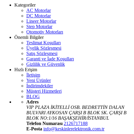
Kategoriler
AC Motorlar
DC Motorlar
Lineer Motorlar
Step Motorlar
Otomotiv Motorları
Önemli Bilgiler
Teslimat Koşulları
Üyelik Sözleşmesi
Satış Sözleşmesi
Garanti ve İade Koşulları
Gizlilik ve Güvenlik
Hızlı Erişim
İletişim
Yeni Ürünler
İndirimdekiler
Müşteri Hizmetleri
BLOG
Adres
VIP PLAZA İKİTELLİ OSB. BEDRETTİN DALAN
BULVARI AYKOSAN ÇARŞI B BLOK SK. ÇARŞI B
BLOK NO:1/16 BAŞAKŞEHİR/İSTANBUL
Telefon Numarası
2126717188
E-Posta
info@keskinlerelektronik.com.tr