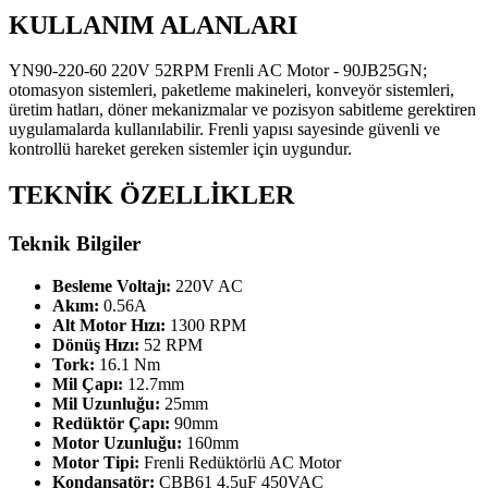
KULLANIM ALANLARI
YN90-220-60 220V 52RPM Frenli AC Motor - 90JB25GN;
otomasyon sistemleri, paketleme makineleri, konveyör sistemleri,
üretim hatları, döner mekanizmalar ve pozisyon sabitleme gerektiren
uygulamalarda kullanılabilir. Frenli yapısı sayesinde güvenli ve
kontrollü hareket gereken sistemler için uygundur.
TEKNİK ÖZELLİKLER
Teknik Bilgiler
Besleme Voltajı:
220V AC
Akım:
0.56A
Alt Motor Hızı:
1300 RPM
Dönüş Hızı:
52 RPM
Tork:
16.1 Nm
Mil Çapı:
12.7mm
Mil Uzunluğu:
25mm
Redüktör Çapı:
90mm
Motor Uzunluğu:
160mm
Motor Tipi:
Frenli Redüktörlü AC Motor
Kondansatör:
CBB61 4.5uF 450VAC