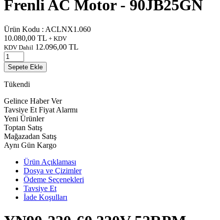
Frenli AC Motor - 90JB25GN
Ürün Kodu :
ACLNX1.060
10.080,00
TL
+ KDV
12.096,00
TL
KDV Dahil
Sepete Ekle
Tükendi
Gelince Haber Ver
Tavsiye Et
Fiyat Alarmı
Yeni Ürünler
Toptan Satış
Mağazadan Satış
Aynı Gün Kargo
Ürün Açıklaması
Dosya ve Çizimler
Ödeme Seçenekleri
Tavsiye Et
İade Koşulları