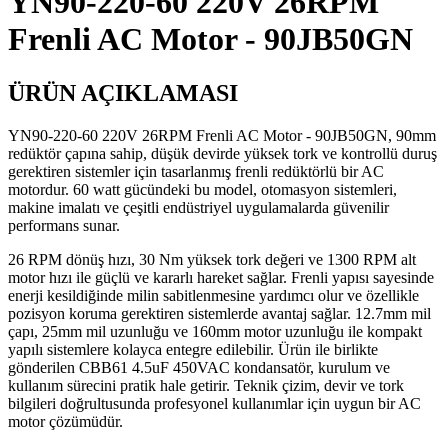
YN90-220-60 220V 26RPM
Frenli AC Motor - 90JB50GN
ÜRÜN AÇIKLAMASI
YN90-220-60 220V 26RPM Frenli AC Motor - 90JB50GN, 90mm
redüktör çapına sahip, düşük devirde yüksek tork ve kontrollü duruş
gerektiren sistemler için tasarlanmış frenli redüktörlü bir AC
motordur. 60 watt gücündeki bu model, otomasyon sistemleri,
makine imalatı ve çeşitli endüstriyel uygulamalarda güvenilir
performans sunar.
26 RPM dönüş hızı, 30 Nm yüksek tork değeri ve 1300 RPM alt
motor hızı ile güçlü ve kararlı hareket sağlar. Frenli yapısı sayesinde
enerji kesildiğinde milin sabitlenmesine yardımcı olur ve özellikle
pozisyon koruma gerektiren sistemlerde avantaj sağlar. 12.7mm mil
çapı, 25mm mil uzunluğu ve 160mm motor uzunluğu ile kompakt
yapılı sistemlere kolayca entegre edilebilir. Ürün ile birlikte
gönderilen CBB61 4.5uF 450VAC kondansatör, kurulum ve
kullanım sürecini pratik hale getirir. Teknik çizim, devir ve tork
bilgileri doğrultusunda profesyonel kullanımlar için uygun bir AC
motor çözümüdür.