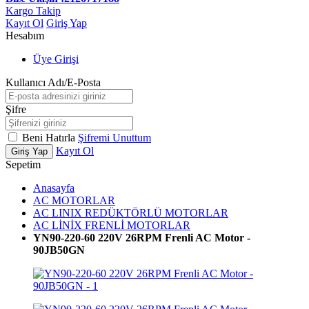
Kargo Takip
Kayıt Ol
Giriş Yap
Hesabım
Üye Girişi
Kullanıcı Adı/E-Posta
Şifre
Beni Hatırla
Şifremi Unuttum
Kayıt Ol
Giriş Yap
Sepetim
Anasayfa
AC MOTORLAR
AC LINIX REDÜKTÖRLÜ MOTORLAR
AC LİNİX FRENLİ MOTORLAR
YN90-220-60 220V 26RPM Frenli AC Motor -
90JB50GN