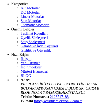
Kategoriler
AC Motorlar
DC Motorlar
Lineer Motorlar
Step Motorlar
Otomotiv Motorları
Önemli Bilgiler
Teslimat Koşulları
Üyelik Sözleşmesi
Satış Sözleşmesi
Garanti ve İade Koşulları
Gizlilik ve Güvenlik
Hızlı Erişim
İletişim
Yeni Ürünler
İndirimdekiler
Müşteri Hizmetleri
BLOG
Adres
VIP PLAZA İKİTELLİ OSB. BEDRETTİN DALAN
BULVARI AYKOSAN ÇARŞI B BLOK SK. ÇARŞI B
BLOK NO:1/16 BAŞAKŞEHİR/İSTANBUL
Telefon Numarası
2126717188
E-Posta
info@keskinlerelektronik.com.tr