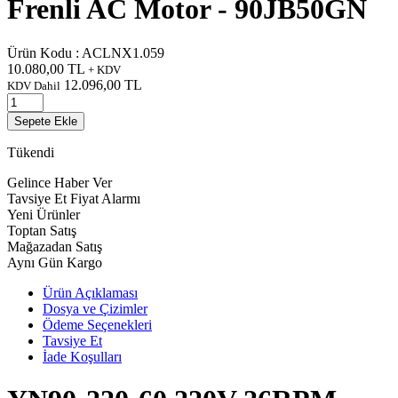
Frenli AC Motor - 90JB50GN
Ürün Kodu :
ACLNX1.059
10.080,00
TL
+ KDV
12.096,00
TL
KDV Dahil
Sepete Ekle
Tükendi
Gelince Haber Ver
Tavsiye Et
Fiyat Alarmı
Yeni Ürünler
Toptan Satış
Mağazadan Satış
Aynı Gün Kargo
Ürün Açıklaması
Dosya ve Çizimler
Ödeme Seçenekleri
Tavsiye Et
İade Koşulları