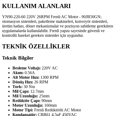
KULLANIM ALANLARI
YN90-220-60 220V 26RPM Frenli AC Motor - 90JB50GN;
otomasyon sistemleri, paketleme makineleri, konveyör sistemleri,
üretim hatları, döner mekanizmalar ve pozisyon sabitleme gerektiren
uygulamalarda kullanılabilir. Frenli yapısı sayesinde güvenli ve
kontrollü hareket gereken sistemler için uygundur.
TEKNİK ÖZELLİKLER
Teknik Bilgiler
Besleme Voltajı:
220V AC
Akım:
0.56A
Alt Motor Hızı:
1300 RPM
Dönüş Hızı:
26 RPM
Tork:
30 Nm
Mil Çapı:
12.7mm
Mil Uzunluğu:
25mm
Redüktör Çapı:
90mm
Motor Uzunluğu:
160mm
Motor Tipi:
Frenli Redüktörlü AC Motor
Kondansatör:
CBB61 4.5uF 450VAC