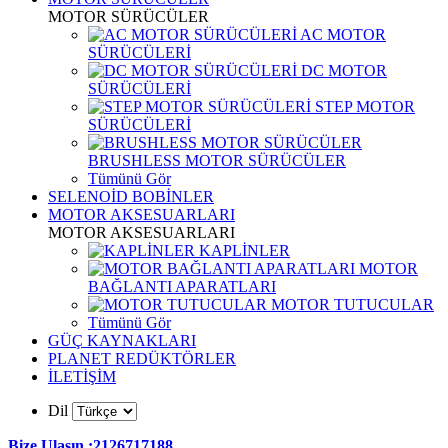
MOTOR SÜRÜCÜLER
AC MOTOR
SÜRÜCÜLERİ
DC MOTOR
SÜRÜCÜLERİ
STEP MOTOR
SÜRÜCÜLERİ
BRUSHLESS MOTOR SÜRÜCÜLER
Tümünü Gör
SELENOİD BOBİNLER
MOTOR AKSESUARLARI
MOTOR AKSESUARLARI
KAPLİNLER
MOTOR
BAĞLANTI APARATLARI
MOTOR TUTUCULAR
Tümünü Gör
GÜÇ KAYNAKLARI
PLANET REDÜKTÖRLER
İLETİŞİM
Dil
Bize Ulaşın :2126717188