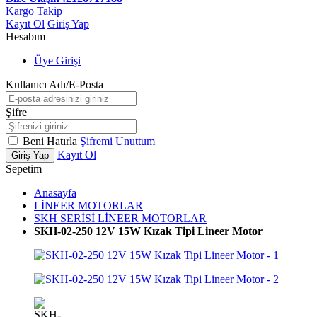
Kargo Takip
Kayıt Ol
Giriş Yap
Hesabım
Üye Girişi
Kullanıcı Adı/E-Posta
Şifre
Beni Hatırla
Şifremi Unuttum
Kayıt Ol
Giriş Yap
Sepetim
Anasayfa
LİNEER MOTORLAR
SKH SERİSİ LİNEER MOTORLAR
SKH-02-250 12V 15W Kızak Tipi Lineer Motor