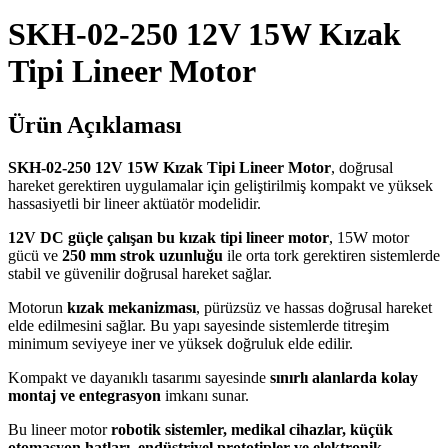
SKH-02-250 12V 15W Kızak
Tipi Lineer Motor
Ürün Açıklaması
SKH-02-250 12V 15W Kızak Tipi Lineer Motor
, doğrusal
hareket gerektiren uygulamalar için geliştirilmiş kompakt ve yüksek
hassasiyetli bir lineer aktüatör modelidir.
12V DC güçle çalışan bu kızak tipi lineer motor
, 15W motor
gücü ve
250 mm strok uzunluğu
ile orta tork gerektiren sistemlerde
stabil ve güvenilir doğrusal hareket sağlar.
Motorun
kızak mekanizması
, pürüzsüz ve hassas doğrusal hareket
elde edilmesini sağlar. Bu yapı sayesinde sistemlerde titreşim
minimum seviyeye iner ve yüksek doğruluk elde edilir.
Kompakt ve dayanıklı tasarımı sayesinde
sınırlı alanlarda kolay
montaj ve entegrasyon
imkanı sunar.
Bu lineer motor
robotik sistemler, medikal cihazlar, küçük
otomasyon hatları, endüstriyel prototipler ve elektronik