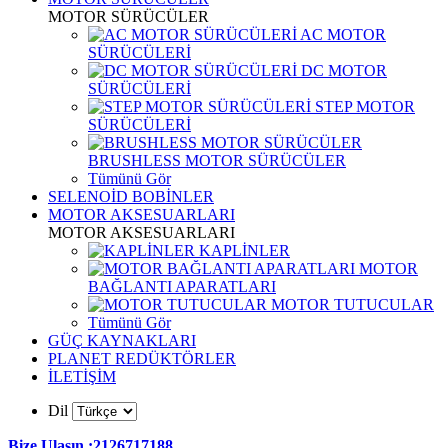
MOTOR SÜRÜCÜLER
AC MOTOR
SÜRÜCÜLERİ
DC MOTOR
SÜRÜCÜLERİ
STEP MOTOR
SÜRÜCÜLERİ
BRUSHLESS MOTOR SÜRÜCÜLER
Tümünü Gör
SELENOİD BOBİNLER
MOTOR AKSESUARLARI
MOTOR AKSESUARLARI
KAPLİNLER
MOTOR
BAĞLANTI APARATLARI
MOTOR TUTUCULAR
Tümünü Gör
GÜÇ KAYNAKLARI
PLANET REDÜKTÖRLER
İLETİŞİM
Dil
Bize Ulaşın :2126717188